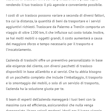
rendendo il tuo trasloco il più agevole e conveniente possibile.
I costi di un trasloco possono variare a seconda di diversi fattori,
tra cui la distanza, la quantità di beni da trasportare e i servizi
aggiuntivi richiesti. Traslocare da Palermo a Trenčín comporta un
viaggio di oltre 1200 km, il che influisce sul costo totale. Inoltre,
se hai molti mobili o oggetti grandi, il costo aumenterà a causa
del maggiore sforzo e tempo necessario per il trasporto e
l’inscatolamento.
L’azienda di traslochi offre un preventivo personalizzato in base
alle esigenze del cliente, con diversi pacchetti di trasloco
disponibili in base all’ambito e ai servizi. Che tu abbia bisogno
di un pacchetto completo che include l’imballaggio, il trasporto
e lo smontaggio dei mobili, o solo di un servizio di trasporto,
l’azienda ha la soluzione giusta per te.
Il team di esperti dell’azienda maneggerà i tuoi beni con la
massima cura ed efficienza, assicurandosi che nulla venga
danneggiato. Usano veicoli moderni, ideali per il lungo viaggio