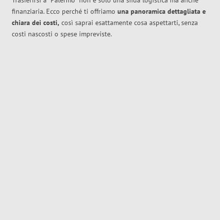
Trasferirsi a
Palermo
non è solo una sfida logistica ma anche
finanziaria. Ecco perché ti offriamo
una panoramica dettagliata e
chiara dei costi,
così saprai esattamente cosa aspettarti, senza
costi nascosti o spese impreviste.