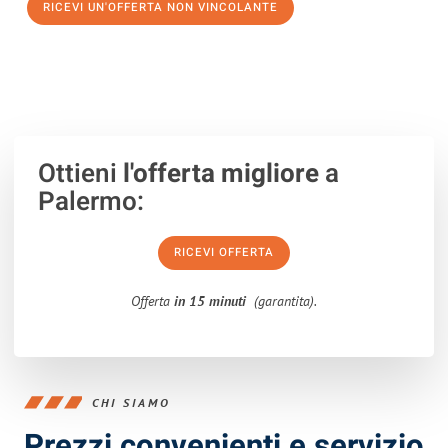
RICEVI UN'OFFERTA NON VINCOLANTE
100% non vincolante – Risposta garantita entro 15 minuti.
Ottieni
l'offerta migliore
a
Palermo:
RICEVI OFFERTA
Offerta
in 15 minuti
(garantita).
CHI SIAMO
Prezzi convenienti e servizio