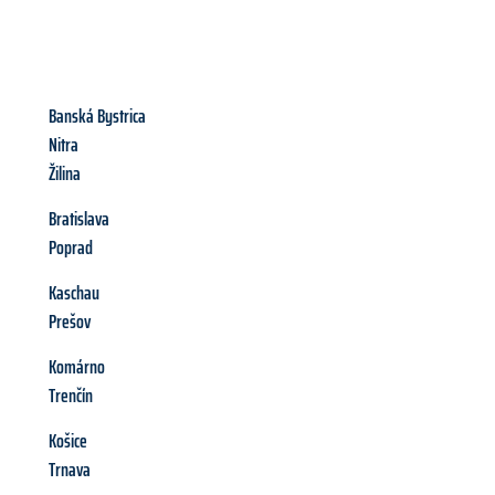
Banská Bystrica
Nitra
Žilina
Bratislava
Poprad
Kaschau
Prešov
Komárno
Trenčín
Košice
Trnava