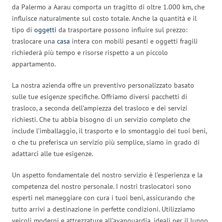
da Palermo a Aarau comporta un tragitto di oltre 1.000 km, che
influisce naturalmente sul costo totale. Anche la quantità e il
tipo di
oggetti
da trasportare possono influire sul prezzo:
traslocare una
casa
intera con mobili pesanti e oggetti fragili
richiederà più tempo e risorse rispetto a un piccolo
appartamento.
La nostra azienda offre un preventivo personalizzato basato
sulle tue esigenze specifiche. Offriamo diversi pacchetti di
trasloco, a seconda dell’ampiezza del trasloco e dei servizi
richiesti. Che tu abbia bisogno di un servizio completo che
include l’imballaggio, il trasporto e lo smontaggio dei tuoi beni,
o che tu preferisca un servizio più semplice, siamo in grado di
adattarci alle tue esigenze.
Un aspetto fondamentale del nostro servizio è l’esperienza e la
competenza del nostro personale. I nostri traslocatori sono
esperti nel maneggiare con cura i tuoi beni, assicurando che
tutto arrivi a destinazione in perfette condizioni. Utilizziamo
veicoli moderni e attrezzature all’avanguardia, ideali per il lungo