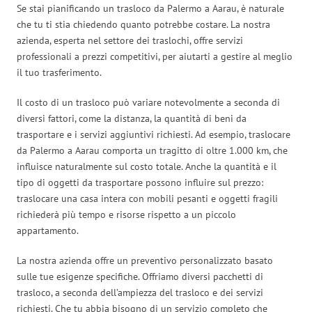
Se stai pianificando un trasloco da Palermo a Aarau, è naturale
che tu ti stia chiedendo quanto potrebbe costare. La nostra
azienda, esperta nel settore dei traslochi, offre servizi
professionali a prezzi competitivi, per aiutarti a gestire al meglio
il tuo trasferimento.
Il costo di un trasloco può variare notevolmente a seconda di
diversi fattori, come la distanza, la quantità di beni da
trasportare e i servizi aggiuntivi richiesti. Ad esempio, traslocare
da Palermo a Aarau comporta un tragitto di oltre 1.000 km, che
influisce naturalmente sul costo totale. Anche la quantità e il
tipo di oggetti da trasportare possono influire sul prezzo:
traslocare una casa intera con mobili pesanti e oggetti fragili
richiederà più tempo e risorse rispetto a un piccolo
appartamento.
La nostra azienda offre un preventivo personalizzato basato
sulle tue esigenze specifiche. Offriamo diversi pacchetti di
trasloco, a seconda dell’ampiezza del trasloco e dei servizi
richiesti. Che tu abbia bisogno di un servizio completo che