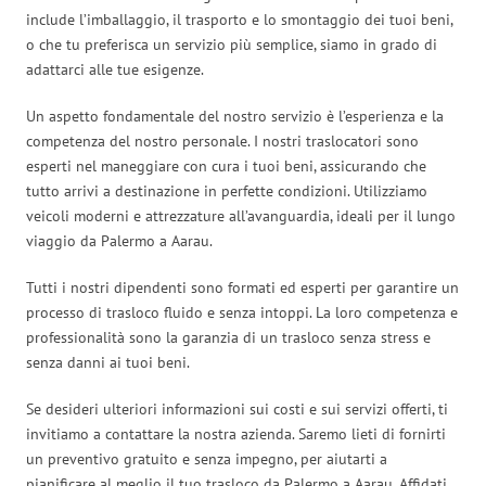
include l’imballaggio, il trasporto e lo smontaggio dei tuoi beni,
o che tu preferisca un servizio più semplice, siamo in grado di
adattarci alle tue esigenze.
Un aspetto fondamentale del nostro servizio è l’esperienza e la
competenza del nostro personale. I nostri traslocatori sono
esperti nel maneggiare con cura i tuoi beni, assicurando che
tutto arrivi a destinazione in perfette condizioni. Utilizziamo
veicoli moderni e attrezzature all’avanguardia, ideali per il lungo
viaggio da Palermo a Aarau.
Tutti i nostri dipendenti sono formati ed esperti per garantire un
processo di trasloco fluido e senza intoppi. La loro competenza e
professionalità sono la garanzia di un trasloco senza stress e
senza danni ai tuoi beni.
Se desideri ulteriori informazioni sui costi e sui servizi offerti, ti
invitiamo a contattare la nostra azienda. Saremo lieti di fornirti
un preventivo gratuito e senza impegno, per aiutarti a
pianificare al meglio il tuo trasloco da Palermo a Aarau. Affidati