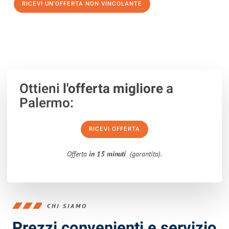
RICEVI UN'OFFERTA NON VINCOLANTE
100% non vincolante – Risposta garantita entro 15 minuti.
Ottieni
l'offerta migliore
a
Palermo:
RICEVI OFFERTA
Offerta
in 15 minuti
(garantita).
CHI SIAMO
Prezzi convenienti e servizio