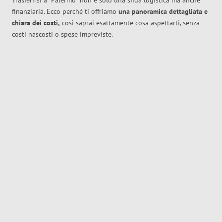
Trasferirsi a
Palermo
non è solo una sfida logistica ma anche
finanziaria. Ecco perché ti offriamo
una panoramica dettagliata e
chiara dei costi,
così saprai esattamente cosa aspettarti, senza
costi nascosti o spese impreviste.