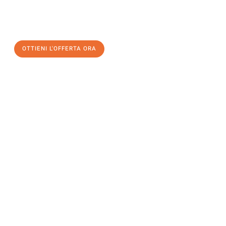
a Palermo
al miglior prezzo! Approfitta dell’occasione per
un
trasloco senza stress
e con il massimo comfort:
OTTIENI L'OFFERTA ORA