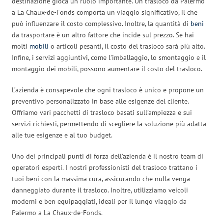
destinazione gioca un ruolo importante. Un trasloco da Palermo
a La Chaux-de-Fonds comporta un viaggio significativo, il che
può influenzare il costo complessivo. Inoltre, la quantità di
beni
da trasportare è un altro fattore che incide sul prezzo. Se hai
molti
mobili
o articoli pesanti, il costo del trasloco sarà più alto.
Infine, i servizi aggiuntivi, come l’imballaggio, lo smontaggio e il
montaggio dei mobili, possono aumentare il costo del trasloco.
L’azienda è consapevole che ogni trasloco è unico e propone un
preventivo personalizzato in base alle esigenze del cliente.
Offriamo vari pacchetti di trasloco basati sull’ampiezza e sui
servizi richiesti, permettendo di scegliere la soluzione più adatta
alle tue esigenze e al tuo budget.
Uno dei principali punti di forza dell’azienda è il nostro team di
operatori esperti. I nostri professionisti del trasloco trattano i
tuoi beni con la massima cura, assicurando che nulla venga
danneggiato durante il trasloco. Inoltre, utilizziamo veicoli
moderni e ben equipaggiati, ideali per il lungo viaggio da
Palermo a La Chaux-de-Fonds.