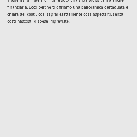
Trasferirsi a
Palermo
non è solo una sfida logistica ma anche
finanziaria. Ecco perché ti offriamo
una panoramica dettagliata e
chiara dei costi,
così saprai esattamente cosa aspettarti, senza
costi nascosti o spese impreviste.