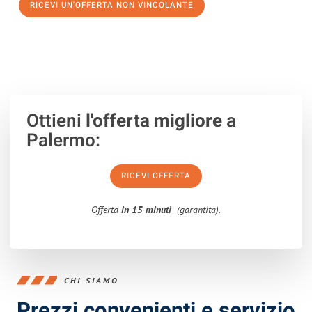
RICEVI UN'OFFERTA NON VINCOLANTE
100% non vincolante – Risposta garantita entro 15 minuti.
Ottieni
l'offerta migliore
a
Palermo:
RICEVI OFFERTA
Offerta
in 15 minuti
(garantita).
CHI SIAMO
Prezzi convenienti e servizio