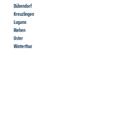
Dübendorf
Kreuzlingen
Lugano
Riehen
Uster
Winterthur
Richiedi ora la tua
offerta
al
miglior
prezzo !
Inviateci adesso la vostra richiesta non vincolante e
assicuratevi la vostra
offerta di trasloco per le vostre esigenze