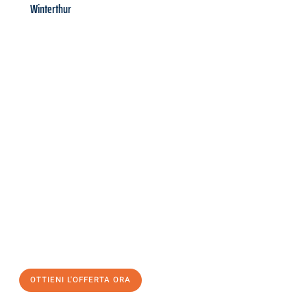
Winterthur
Richiedi ora la tua
offerta
al
miglior
prezzo !
Inviateci adesso la vostra richiesta non vincolante e
assicuratevi la vostra
offerta di trasloco per le vostre esigenze
a Palermo
al miglior prezzo! Approfitta dell’occasione per
un
trasloco senza stress
e con il massimo comfort:
OTTIENI L'OFFERTA ORA