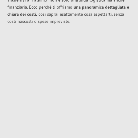
Trasferirsi a
Palermo
non è solo una sfida logistica ma anche
finanziaria. Ecco perché ti offriamo
una panoramica dettagliata e
chiara dei costi,
così saprai esattamente cosa aspettarti, senza
costi nascosti o spese impreviste.