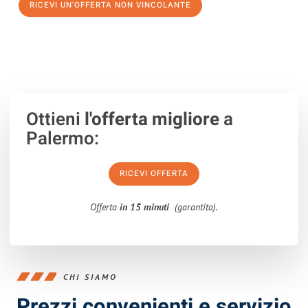
RICEVI UN'OFFERTA NON VINCOLANTE
100% non vincolante – Risposta garantita entro 15 minuti.
Ottieni
l'offerta migliore
a
Palermo:
RICEVI OFFERTA
Offerta
in 15 minuti
(garantita).
CHI SIAMO
Prezzi convenienti e servizio