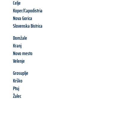
Celje
Koper/Capodistria
Nova Gorica
Slovenska Bistrica
Domžale
Kranj
Novo mesto
Velenje
Grosuplje
Krško
Ptuj
Žalec