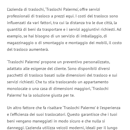
L’azienda di traslochi, ‘Traslochi Palermo’, offre servizi
professionali di trasloco a prezzi equi. I costi del trasloco sono
influenzati da vari fattori, tra cui la distanza tra le due città, la
quantità di beni da trasportare e i servizi aggiuntivi richiesti. Ad
esempio, se hai bisogno di un servizio di imballaggio, di
magazzinaggio o di smontaggio e montaggio dei mobili, il costo
del trasloco aumenterà.
‘Traslochi Palermo’ propone un preventivo personalizzato,
adattato alle esigenze del cliente. Sono disponibili diversi
pacchetti di trasloco basati sulle dimensioni del trasloco e sui
servizi richiesti. Che tu stia traslocando un appartamento
monolocale o una casa di dimensioni maggiori, ‘Traslochi
Palermo’ ha la soluzione giusta per te.
Un altro fattore che fa risaltare ‘Traslochi Palermo’ è l’esperienza
e l’efficienza dei suoi traslocatori. Questo garantisce che i tuoi
beni vengano maneggiati in modo sicuro e che nulla si
danneggi. L’azienda utilizza veicoli moderni, ideali per il lungo