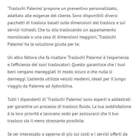
‘Traslochi Palermo’ propone un preventivo personalizzato,
adattato alle esigenze del cliente. Sono disponibili diversi
pacchetti di trasloco basati sulle dimensioni del trasloco e sui
servizi richiesti. Che tu stia traslocando un appartamento
monolocale o una casa di dimensioni maggiori, ‘Traslochi
Palermo’ ha la soluzione giusta per te.
Un altro fattore che fa risaltare ‘Traslochi Palermo’ è l’esperienza
e l’efficienza dei suoi traslocatori. Questo garantisce che i tuoi
beni vengano maneggiati in modo sicuro e che nulla si
danneggi. L’azienda utilizza veicoli moderni, ideali per il lungo
viaggio da Palermo ad Ajdovščina.
Tutti i dipendenti di ‘Traslochi Palermo’ sono esperti e addestrati
per garantire un processo di trasloco fluido. La tua soddisfazione
è la loro priorità e lavorano sodo per assicurarsi che il tuo
trasloco sia il meno stressante possibile.
Se sei interessato a saperne di più sui costi e i servizi offerti da