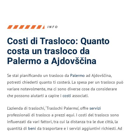
INFO
Costi di Trasloco: Quanto
costa un trasloco da
Palermo a Ajdovščina
Se stai pianificando un trasloco da
Palermo
ad Ajdovščina,
potresti chiederti quanto ti costerà. La spesa per un trasloco può
variare notevolmente, ma ci sono diverse cose da considerare
che possono aiutarti a capire i
costi
associati.
L’azienda di traslochi, ‘Traslochi Palermo’, offre
servizi
professionali di trasloco a prezzi equi. I costi del trasloco sono
influenzati da vari fattori, tra cui la distanza tra le due città, la
quantità di
beni
da trasportare e i servizi aggiuntivi richiesti. Ad