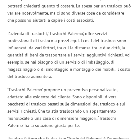
potresti chiederti quanto ti costerà. La spesa per un trasloco può
variare notevolmente, ma ci sono diverse cose da considerare
che possono aiutarti a capire i costi associati.
L’azienda di traslochi, ‘Traslochi Palermo’, offre servizi
professionali di trasloco a prezzi equi. I costi del trasloco sono
influenzati da vari fattori, tra cui la distanza tra le due città, la
quantità di beni da trasportare e i servizi aggiuntivi richiesti. Ad
esempio, se hai bisogno di un servizio di imballaggio, di
magazzinaggio o di smontaggio e montaggio dei mobili, il costo
del trasloco aumenterà.
‘Traslochi Palermo’ propone un preventivo personalizzato,
adattato alle esigenze del cliente. Sono disponibili diversi
pacchetti di trasloco basati sulle dimensioni del trasloco e sui
servizi richiesti. Che tu stia traslocando un appartamento
monolocale o una casa di dimensioni maggiori, ‘Traslochi
Palermo’ ha la soluzione giusta per te.
Un altro fattore che fa risaltare ‘Traslochi Palermo’ è l’esperienza