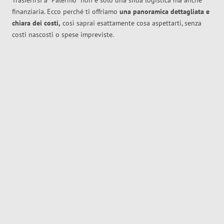
Trasferirsi a
Palermo
non è solo una sfida logistica ma anche
finanziaria. Ecco perché ti offriamo
una panoramica dettagliata e
chiara dei costi,
così saprai esattamente cosa aspettarti, senza
costi nascosti o spese impreviste.