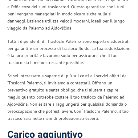
e l’efficienza dei suoi traslocatori. Questo garantisce che i tuoi
beni vengano maneggiati in modo sicuro e che nulla si
danneggi. L’azienda utilizza veicoli moderni, ideali per il lungo
viaggio da Palermo ad Ajdovščina.
Tutti i dipendenti di ‘Traslochi Palermo’ sono esperti e addestrati
per garantire un processo di trasloco fluido. La tua soddisfazione
è la loro priorità e lavorano sodo per assicurarsi che il tuo
trasloco sia il meno stressante possibile.
Se sei interessato a saperne di più sui costi e i servizi offerti da
‘Traslochi Palermo’, ti invitiamo a contattarli. Offrono un
preventivo gratuito e senza obbligo, che ti aiuterà a capire
meglio quanto potrebbe costare il tuo trasloco da Palermo ad
Ajdovščina. Non esitare a raggiungerli per qualsiasi domanda o
preoccupazione che potresti avere. Con ‘Traslochi Palermo’, il tuo
trasloco sarà nelle mani di professionisti esperti.
Carico aggiuntivo