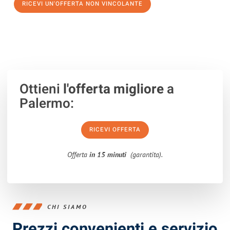
RICEVI UN'OFFERTA NON VINCOLANTE
100% non vincolante – Risposta garantita entro 15 minuti.
Ottieni
l'offerta migliore
a
Palermo:
RICEVI OFFERTA
Offerta
in 15 minuti
(garantita).
CHI SIAMO
Prezzi convenienti e servizio