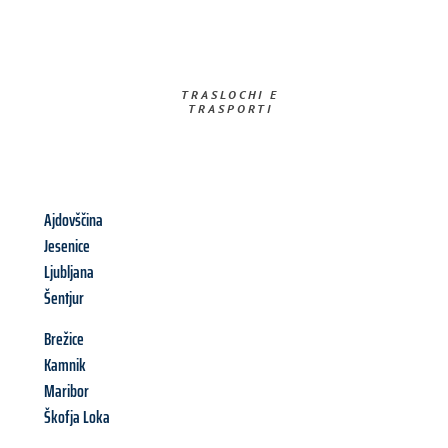
TRASLOCHI E
TRASPORTI​
Ajdovščina
Jesenice
Ljubljana
Šentjur
Brežice
Kamnik
Maribor
Škofja Loka