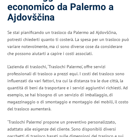
economico da Palermo a
Ajdovščina
Se stai pianificando un trasloco da Palermo ad Ajdovščina,
potresti chiederti quanto ti costerà. La spesa per un trasloco può
variare notevolmente, ma ci sono diverse cose da considerare
che possono aiutarti a capire i costi associati.
L’azienda di traslochi, ‘Traslochi Palermo’, offre servizi
professionali di trasloco a prezzi equi. I costi del trasloco sono
influenzati da vari fattori, tra cui la distanza tra le due città, la
quantità di beni da trasportare e i servizi aggiuntivi richiesti. Ad
esempio, se hai bisogno di un servizio di imballaggio, di
magazzinaggio o di smontaggio e montaggio dei mobili, il costo
del trasloco aumenterà.
‘Traslochi Palermo’ propone un preventivo personalizzato,
adattato alle esigenze del cliente. Sono disponibili diversi
pacchetti di trasloco basati sulle dimensioni del trasloco e sui