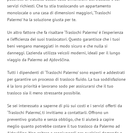
servizi richiesti. Che tu stia traslocando un appartamento
monolocale o una casa di dimensioni maggiori, ‘Traslochi
Palermo’ ha la soluzione giusta per te.
Un altro fattore che fa risaltare ‘Traslochi Palermo’ è l’esperienza
e l’efficienza dei suoi traslocatori. Questo garantisce che i tuoi
beni vengano maneggiati in modo sicuro e che nulla si
danneggi. L’azienda utilizza veicoli moderni, ideali per il lungo
viaggio da Palermo ad Ajdovščina.
Tutti i dipendenti di ‘Traslochi Palermo’ sono esperti e addestrati
per garantire un processo di trasloco fluido. La tua soddisfazione
è la loro priorità e lavorano sodo per assicurarsi che il tuo
trasloco sia il meno stressante possibile.
Se sei interessato a saperne di più sui costi e i servizi offerti da
‘Traslochi Palermo’, ti invitiamo a contattarli. Offrono un
preventivo gratuito e senza obbligo, che ti aiuterà a capire
meglio quanto potrebbe costare il tuo trasloco da Palermo ad
Ajdovščina. Non esitare a raggiungerli per qualsiasi domanda o