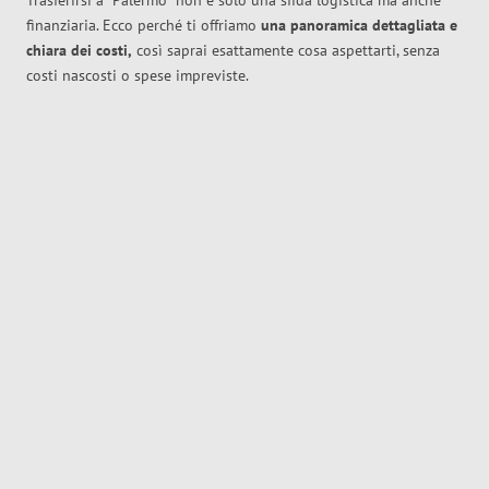
Trasferirsi a
Palermo
non è solo una sfida logistica ma anche
finanziaria. Ecco perché ti offriamo
una panoramica dettagliata e
chiara dei costi,
così saprai esattamente cosa aspettarti, senza
costi nascosti o spese impreviste.