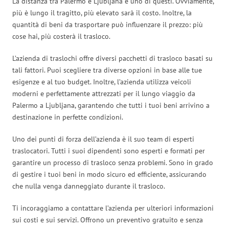
La distanza tra Palermo e Ljubljana è uno di questi. Ovviamente,
più è lungo il tragitto, più elevato sarà il costo. Inoltre, la
quantità di beni da trasportare può influenzare il prezzo: più
cose hai, più costerà il trasloco.
L’azienda di traslochi offre diversi pacchetti di trasloco basati su
tali fattori. Puoi scegliere tra diverse opzioni in base alle tue
esigenze e al tuo budget. Inoltre, l’azienda utilizza veicoli
moderni e perfettamente attrezzati per il lungo viaggio da
Palermo a Ljubljana, garantendo che tutti i tuoi beni arrivino a
destinazione in perfette condizioni.
Uno dei punti di forza dell’azienda è il suo team di esperti
traslocatori. Tutti i suoi dipendenti sono esperti e formati per
garantire un processo di trasloco senza problemi. Sono in grado
di gestire i tuoi beni in modo sicuro ed efficiente, assicurando
che nulla venga danneggiato durante il trasloco.
Ti incoraggiamo a contattare l’azienda per ulteriori informazioni
sui costi e sui servizi. Offrono un preventivo gratuito e senza