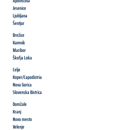
Ajdovščina
Jesenice
Ljubljana
Šentjur
Brežice
Kamnik
Maribor
Škofja Loka
Celje
Koper/Capodistria
Nova Gorica
Slovenska Bistrica
Domžale
Kranj
Novo mesto
Velenje