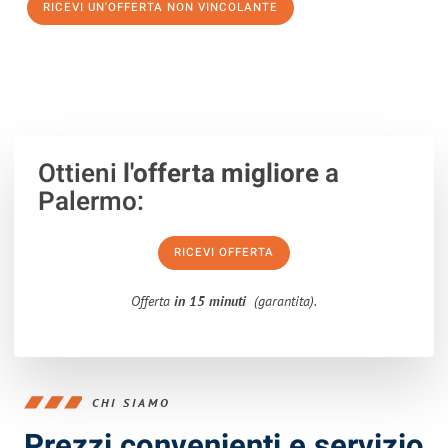
RICEVI UN'OFFERTA NON VINCOLANTE
100% non vincolante – Risposta garantita entro 15 minuti.
Ottieni
l'offerta migliore
a
Palermo:
RICEVI OFFERTA
Offerta
in 15 minuti
(garantita).
CHI SIAMO
Prezzi convenienti e servizio