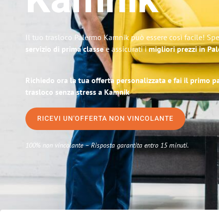
Kamnik
Il tuo trasloco Palermo Kamnik può essere così facile! Spe
servizio di prima classe
e assicurati i
migliori prezzi in Pa
Richiedo ora la tua offerta personalizzata e fai il primo 
trasloco senza stress a Kamnik
RICEVI UN'OFFERTA NON VINCOLANTE
100% non vincolante – Risposta garantita entro 15 minuti.