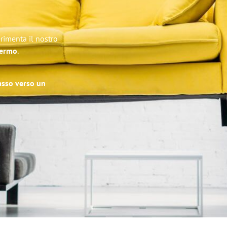
rimenta il nostro
lermo
.
passo verso un