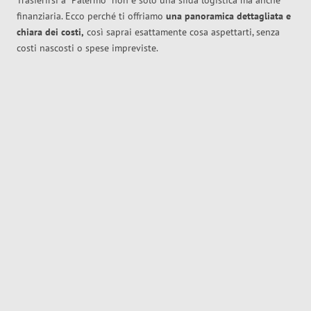
Trasferirsi a
Palermo
non è solo una sfida logistica ma anche
finanziaria. Ecco perché ti offriamo
una panoramica dettagliata e
chiara dei costi,
così saprai esattamente cosa aspettarti, senza
costi nascosti o spese impreviste.