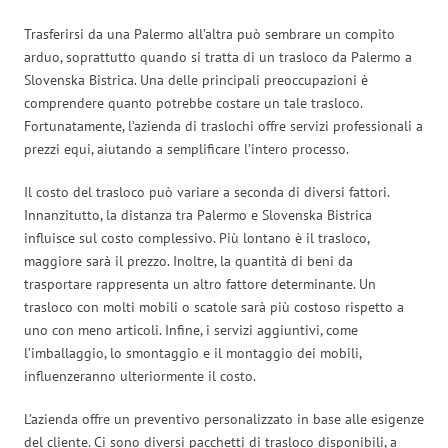
Trasferirsi da una Palermo all’altra può sembrare un compito
arduo, soprattutto quando si tratta di un trasloco da Palermo a
Slovenska Bistrica. Una delle principali preoccupazioni è
comprendere quanto potrebbe costare un tale trasloco.
Fortunatamente, l’azienda di traslochi offre servizi professionali a
prezzi equi, aiutando a semplificare l’intero processo.
Il costo del trasloco può variare a seconda di diversi fattori.
Innanzitutto, la distanza tra Palermo e Slovenska Bistrica
influisce sul costo complessivo. Più lontano è il trasloco,
maggiore sarà il prezzo. Inoltre, la quantità di beni da
trasportare rappresenta un altro fattore determinante. Un
trasloco con molti mobili o scatole sarà più costoso rispetto a
uno con meno articoli. Infine, i servizi aggiuntivi, come
l’imballaggio, lo smontaggio e il montaggio dei mobili,
influenzeranno ulteriormente il costo.
L’azienda offre un preventivo personalizzato in base alle esigenze
del cliente. Ci sono diversi pacchetti di trasloco disponibili, a