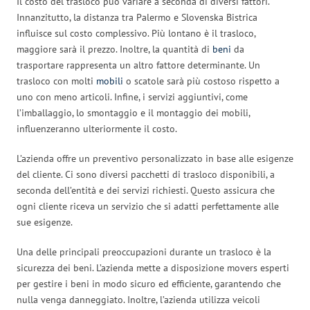
Il costo del trasloco può variare a seconda di diversi fattori.
Innanzitutto, la distanza tra Palermo e Slovenska Bistrica
influisce sul costo complessivo. Più lontano è il trasloco,
maggiore sarà il prezzo. Inoltre, la quantità di
beni
da
trasportare rappresenta un altro fattore determinante. Un
trasloco con molti
mobili
o scatole sarà più costoso rispetto a
uno con meno articoli. Infine, i servizi aggiuntivi, come
l’imballaggio, lo smontaggio e il montaggio dei mobili,
influenzeranno ulteriormente il costo.
L’azienda offre un preventivo personalizzato in base alle esigenze
del cliente. Ci sono diversi pacchetti di trasloco disponibili, a
seconda dell’entità e dei servizi richiesti. Questo assicura che
ogni cliente riceva un servizio che si adatti perfettamente alle
sue esigenze.
Una delle principali preoccupazioni durante un trasloco è la
sicurezza dei beni. L’azienda mette a disposizione movers esperti
per gestire i beni in modo sicuro ed efficiente, garantendo che
nulla venga danneggiato. Inoltre, l’azienda utilizza veicoli