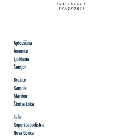
TRASLOCHI E
TRASPORTI​
Ajdovščina
Jesenice
Ljubljana
Šentjur
Brežice
Kamnik
Maribor
Škofja Loka
Celje
Koper/Capodistria
Nova Gorica