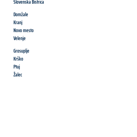
Slovenska Bistrica
Domžale
Kranj
Novo mesto
Velenje
Grosuplje
Krško
Ptuj
Žalec
Richiedi ora la tua
offerta
al
miglior