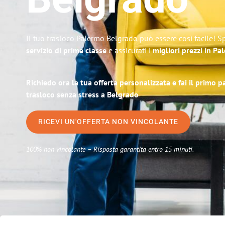
Belgrado
Il tuo trasloco Palermo Belgrado può essere così facile! S
servizio di prima classe
e assicurati i
migliori prezzi in Pa
Richiedo ora la tua offerta personalizzata e fai il primo 
trasloco senza stress a Belgrado
RICEVI UN'OFFERTA NON VINCOLANTE
100% non vincolante – Risposta garantita entro 15 minuti.