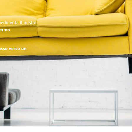
perimenta il nostro
lermo
.
passo verso un