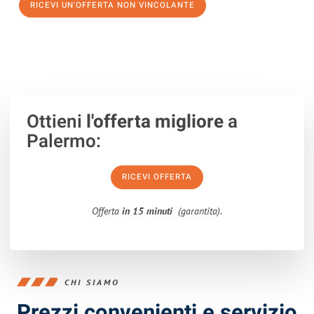
RICEVI UN'OFFERTA NON VINCOLANTE
100% non vincolante – Risposta garantita entro 15 minuti.
Ottieni
l'offerta migliore
a
Palermo:
RICEVI OFFERTA
Offerta
in 15 minuti
(garantita).
CHI SIAMO
Prezzi convenienti e servizio