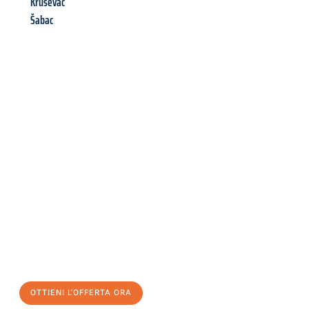
Kruševac
Šabac
Richiedi ora la tua
offerta
al
miglior
prezzo !
Inviateci adesso la vostra richiesta non vincolante e
assicuratevi la vostra
offerta di trasloco per le vostre esigenze
a Palermo
al miglior prezzo! Approfitta dell’occasione per
un
trasloco senza stress
e con il massimo comfort:
OTTIENI L'OFFERTA ORA