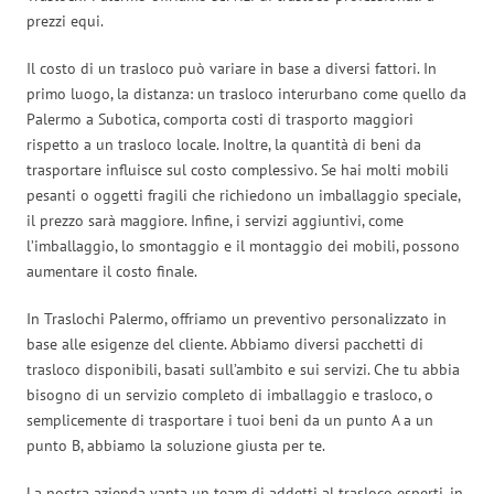
prezzi equi.
Il costo di un trasloco può variare in base a diversi fattori. In
primo luogo, la distanza: un trasloco interurbano come quello da
Palermo a Subotica, comporta costi di trasporto maggiori
rispetto a un trasloco locale. Inoltre, la quantità di beni da
trasportare influisce sul costo complessivo. Se hai molti mobili
pesanti o oggetti fragili che richiedono un imballaggio speciale,
il prezzo sarà maggiore. Infine, i servizi aggiuntivi, come
l’imballaggio, lo smontaggio e il montaggio dei mobili, possono
aumentare il costo finale.
In Traslochi Palermo, offriamo un preventivo personalizzato in
base alle esigenze del cliente. Abbiamo diversi pacchetti di
trasloco disponibili, basati sull’ambito e sui servizi. Che tu abbia
bisogno di un servizio completo di imballaggio e trasloco, o
semplicemente di trasportare i tuoi beni da un punto A a un
punto B, abbiamo la soluzione giusta per te.
La nostra azienda vanta un team di addetti al trasloco esperti, in