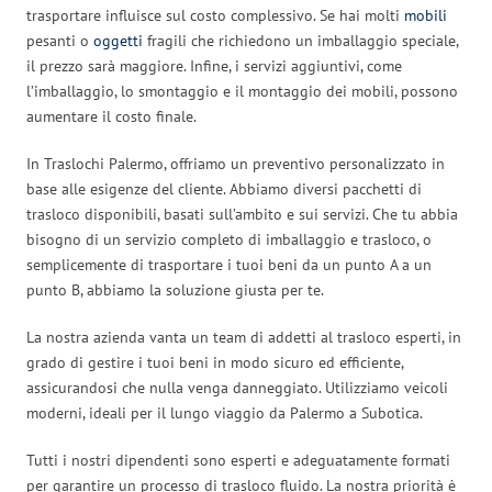
trasportare influisce sul costo complessivo. Se hai molti
mobili
pesanti o
oggetti
fragili che richiedono un imballaggio speciale,
il prezzo sarà maggiore. Infine, i servizi aggiuntivi, come
l’imballaggio, lo smontaggio e il montaggio dei mobili, possono
aumentare il costo finale.
In Traslochi Palermo, offriamo un preventivo personalizzato in
base alle esigenze del cliente. Abbiamo diversi pacchetti di
trasloco disponibili, basati sull’ambito e sui servizi. Che tu abbia
bisogno di un servizio completo di imballaggio e trasloco, o
semplicemente di trasportare i tuoi beni da un punto A a un
punto B, abbiamo la soluzione giusta per te.
La nostra azienda vanta un team di addetti al trasloco esperti, in
grado di gestire i tuoi beni in modo sicuro ed efficiente,
assicurandosi che nulla venga danneggiato. Utilizziamo veicoli
moderni, ideali per il lungo viaggio da Palermo a Subotica.
Tutti i nostri dipendenti sono esperti e adeguatamente formati
per garantire un processo di trasloco fluido. La nostra priorità è