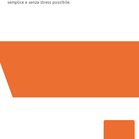
semplice e senza stress possibile.
Traslochi Palermo in numeri: