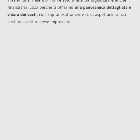
Trasferirsi a
Palermo
non è solo una sfida logistica ma anche
finanziaria. Ecco perché ti offriamo
una panoramica dettagliata e
chiara dei costi,
così saprai esattamente cosa aspettarti, senza
costi nascosti o spese impreviste.