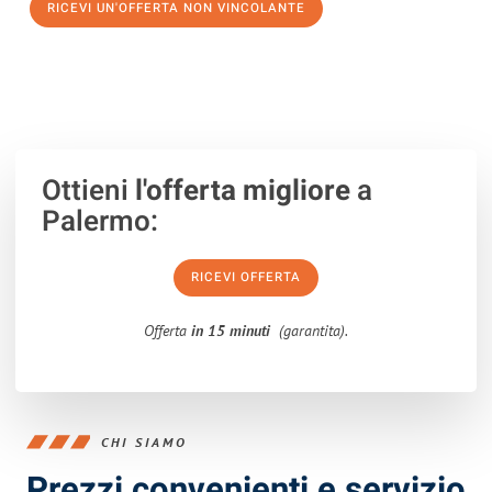
RICEVI UN'OFFERTA NON VINCOLANTE
100% non vincolante – Risposta garantita entro 15 minuti.
Ottieni
l'offerta migliore
a
Palermo:
RICEVI OFFERTA
Offerta
in 15 minuti
(garantita).
CHI SIAMO
Prezzi convenienti e servizio