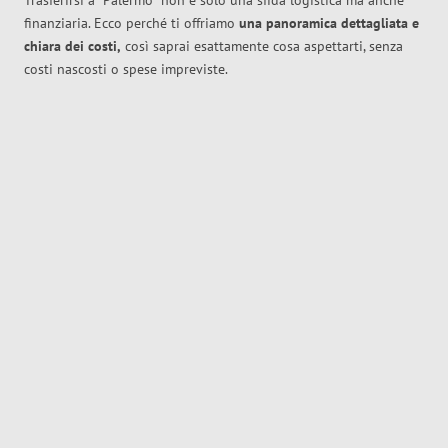
Trasferirsi a
Palermo
non è solo una sfida logistica ma anche
finanziaria. Ecco perché ti offriamo
una panoramica dettagliata e
chiara dei costi,
così saprai esattamente cosa aspettarti, senza
costi nascosti o spese impreviste.