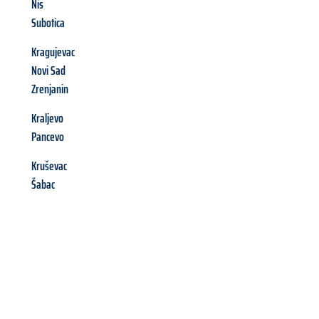
Nis
Subotica
Kragujevac
Novi Sad
Zrenjanin
Kraljevo
Pancevo
Kruševac
Šabac
Richiedi ora la tua