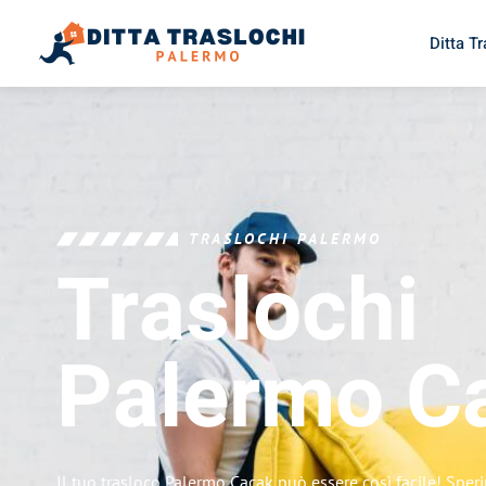
Ditta T
TRASLOCHI PALERMO
Traslochi
Palermo
C
Il tuo trasloco Palermo Cacak può essere così facile! Sper