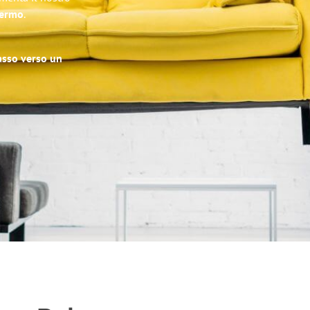
lermo
.
passo verso un