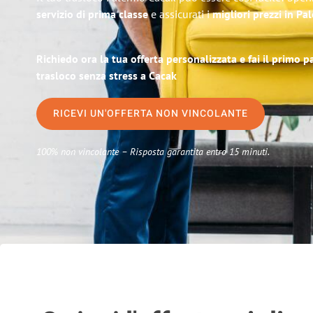
servizio di prima classe
e assicurati i
migliori prezzi in Pa
Richiedo ora la tua offerta personalizzata e fai il primo 
trasloco senza stress a Cacak
RICEVI UN'OFFERTA NON VINCOLANTE
100% non vincolante – Risposta garantita entro 15 minuti.