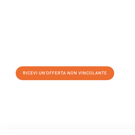
Zrenjanin
Il tuo trasloco Palermo Zrenjanin può essere così facile! S
servizio di prima classe
e assicurati i
migliori prezzi in Pa
Richiedo ora la tua offerta personalizzata e fai il primo 
trasloco senza stress a Zrenjanin
RICEVI UN'OFFERTA NON VINCOLANTE
100% non vincolante – Risposta garantita entro 15 minuti.