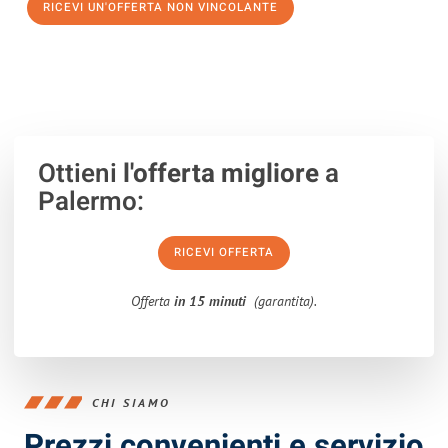
RICEVI UN'OFFERTA NON VINCOLANTE
100% non vincolante – Risposta garantita entro 15 minuti.
Ottieni
l'offerta migliore
a
Palermo:
RICEVI OFFERTA
Offerta
in 15 minuti
(garantita).
CHI SIAMO
Prezzi convenienti e servizio