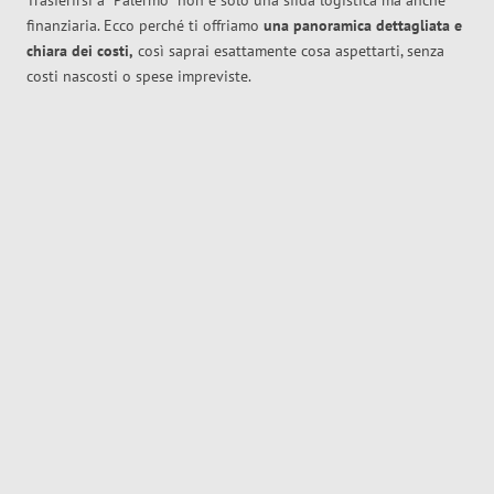
Trasferirsi a
Palermo
non è solo una sfida logistica ma anche
finanziaria. Ecco perché ti offriamo
una panoramica dettagliata e
chiara dei costi,
così saprai esattamente cosa aspettarti, senza
costi nascosti o spese impreviste.