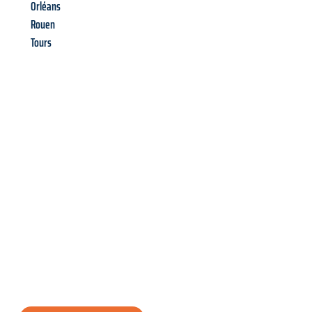
Orléans
Rouen
Tours
Richiedi ora la tua
offerta
al
miglior
prezzo !
Inviateci adesso la vostra richiesta non vincolante e
assicuratevi la vostra
offerta di trasloco per le vostre esigenze
a Palermo
al miglior prezzo! Approfitta dell’occasione per
un
trasloco senza stress
e con il massimo comfort: