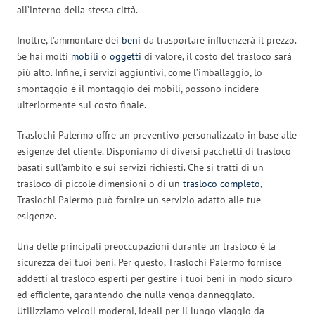
all’interno della stessa città.
Inoltre, l’ammontare dei
beni
da trasportare influenzerà il prezzo.
Se hai molti
mobili
o
oggetti
di valore, il costo del trasloco sarà
più alto. Infine, i servizi aggiuntivi, come l’imballaggio, lo
smontaggio e il montaggio dei mobili, possono incidere
ulteriormente sul costo finale.
Traslochi Palermo offre un preventivo personalizzato in base alle
esigenze del cliente. Disponiamo di diversi pacchetti di trasloco
basati sull’ambito e sui servizi richiesti. Che si tratti di un
trasloco di piccole dimensioni o di un
trasloco completo
,
Traslochi Palermo può fornire un servizio adatto alle tue
esigenze.
Una delle principali preoccupazioni durante un trasloco è la
sicurezza dei tuoi beni. Per questo, Traslochi Palermo fornisce
addetti al trasloco esperti per gestire i tuoi beni in modo sicuro
ed efficiente, garantendo che nulla venga danneggiato.
Utilizziamo veicoli moderni, ideali per il lungo viaggio da