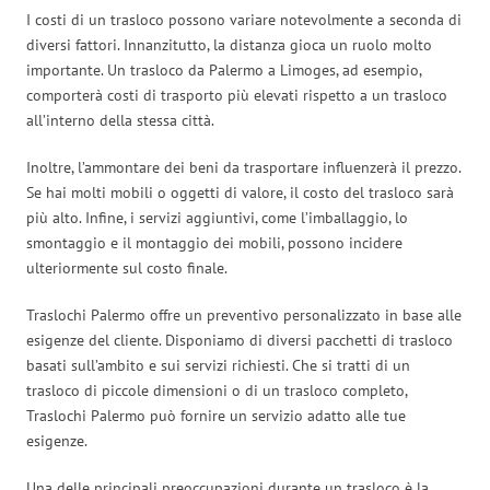
I costi di un trasloco possono variare notevolmente a seconda di
diversi fattori. Innanzitutto, la distanza gioca un ruolo molto
importante. Un trasloco da Palermo a Limoges, ad esempio,
comporterà costi di trasporto più elevati rispetto a un trasloco
all’interno della stessa città.
Inoltre, l’ammontare dei beni da trasportare influenzerà il prezzo.
Se hai molti mobili o oggetti di valore, il costo del trasloco sarà
più alto. Infine, i servizi aggiuntivi, come l’imballaggio, lo
smontaggio e il montaggio dei mobili, possono incidere
ulteriormente sul costo finale.
Traslochi Palermo offre un preventivo personalizzato in base alle
esigenze del cliente. Disponiamo di diversi pacchetti di trasloco
basati sull’ambito e sui servizi richiesti. Che si tratti di un
trasloco di piccole dimensioni o di un trasloco completo,
Traslochi Palermo può fornire un servizio adatto alle tue
esigenze.
Una delle principali preoccupazioni durante un trasloco è la