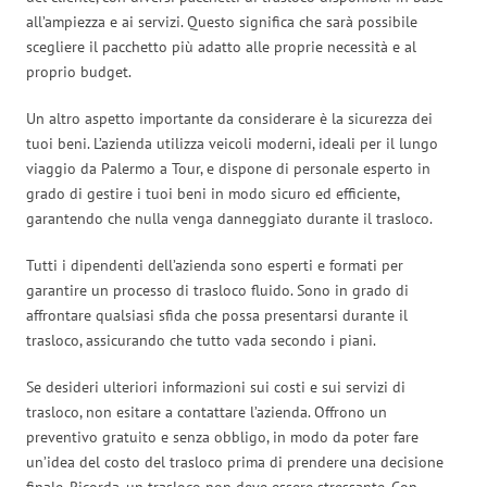
all’ampiezza e ai servizi. Questo significa che sarà possibile
scegliere il pacchetto più adatto alle proprie necessità e al
proprio budget.
Un altro aspetto importante da considerare è la sicurezza dei
tuoi beni. L’azienda utilizza veicoli moderni, ideali per il lungo
viaggio da Palermo a Tour, e dispone di personale esperto in
grado di gestire i tuoi beni in modo sicuro ed efficiente,
garantendo che nulla venga danneggiato durante il trasloco.
Tutti i dipendenti dell’azienda sono esperti e formati per
garantire un processo di trasloco fluido. Sono in grado di
affrontare qualsiasi sfida che possa presentarsi durante il
trasloco, assicurando che tutto vada secondo i piani.
Se desideri ulteriori informazioni sui costi e sui servizi di
trasloco, non esitare a contattare l’azienda. Offrono un
preventivo gratuito e senza obbligo, in modo da poter fare
un’idea del costo del trasloco prima di prendere una decisione
finale. Ricorda, un trasloco non deve essere stressante. Con