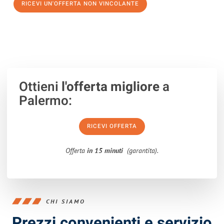
RICEVI UN'OFFERTA NON VINCOLANTE
100% non vincolante – Risposta garantita entro 15 minuti.
Ottieni
l'offerta migliore
a
Palermo:
RICEVI OFFERTA
Offerta
in 15 minuti
(garantita).
CHI SIAMO
Prezzi convenienti e servizio