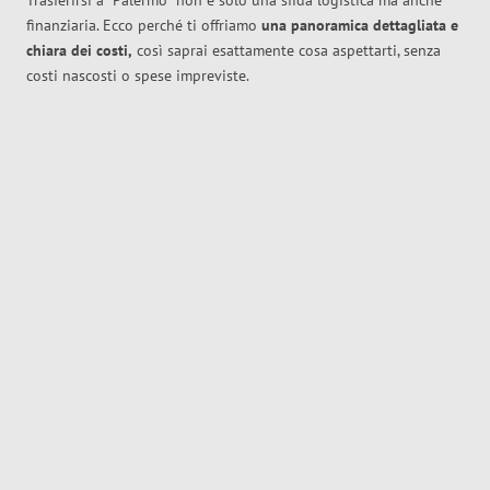
Trasferirsi a
Palermo
non è solo una sfida logistica ma anche
finanziaria. Ecco perché ti offriamo
una panoramica dettagliata e
chiara dei costi,
così saprai esattamente cosa aspettarti, senza
costi nascosti o spese impreviste.