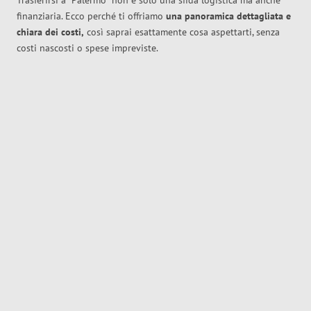
Trasferirsi a
Palermo
non è solo una sfida logistica ma anche
finanziaria. Ecco perché ti offriamo
una panoramica dettagliata e
chiara dei costi,
così saprai esattamente cosa aspettarti, senza
costi nascosti o spese impreviste.