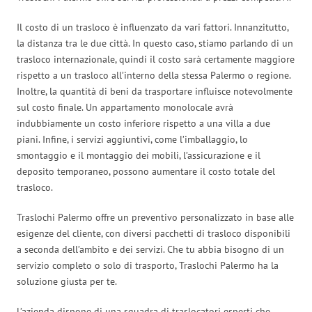
Il costo di un trasloco è influenzato da vari fattori. Innanzitutto,
la distanza tra le due città. In questo caso, stiamo parlando di un
trasloco internazionale, quindi il costo sarà certamente maggiore
rispetto a un trasloco all’interno della stessa Palermo o regione.
Inoltre, la quantità di beni da trasportare influisce notevolmente
sul costo finale. Un appartamento monolocale avrà
indubbiamente un costo inferiore rispetto a una villa a due
piani. Infine, i servizi aggiuntivi, come l’imballaggio, lo
smontaggio e il montaggio dei mobili, l’assicurazione e il
deposito temporaneo, possono aumentare il costo totale del
trasloco.
Traslochi Palermo offre un preventivo personalizzato in base alle
esigenze del cliente, con diversi pacchetti di trasloco disponibili
a seconda dell’ambito e dei servizi. Che tu abbia bisogno di un
servizio completo o solo di trasporto, Traslochi Palermo ha la
soluzione giusta per te.
L’azienda dispone di una squadra di traslocatori esperti che