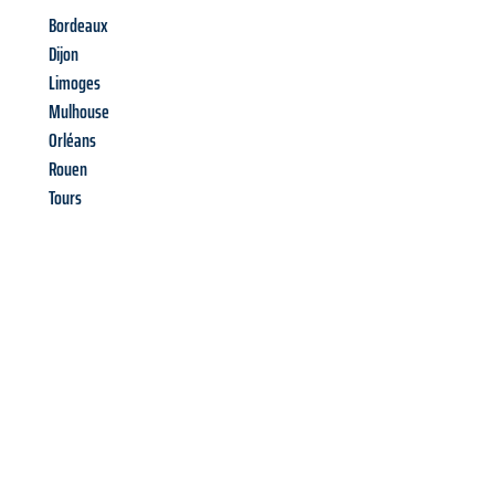
Bordeaux
Dijon
Limoges
Mulhouse
Orléans
Rouen
Tours
Richiedi ora la tua
offerta
al
miglior
prezzo !
Inviateci adesso la vostra richiesta non vincolante e