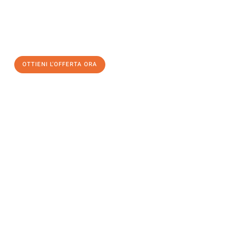
assicuratevi la vostra
offerta di trasloco per le vostre esigenze
a Palermo
al miglior prezzo! Approfitta dell’occasione per
un
trasloco senza stress
e con il massimo comfort:
OTTIENI L'OFFERTA ORA