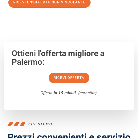
RICEVI UN'OFFERTA NON VINCOLANTE
100% non vincolante – Risposta garantita entro 15 minuti.
Ottieni
l'offerta migliore
a
Palermo:
RICEVI OFFERTA
Offerta
in 15 minuti
(garantita).
CHI SIAMO
Prezzi convenienti e servizio