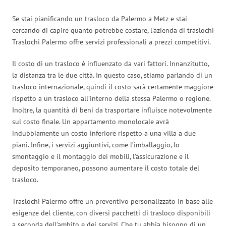
Se stai pianificando un trasloco da Palermo a Metz e stai
cercando di capire quanto potrebbe costare, l’azienda di traslochi
Traslochi Palermo offre servizi professionali a prezzi competitivi.
Il costo di un trasloco è influenzato da vari fattori. Innanzitutto,
la distanza tra le due città. In questo caso, stiamo parlando di un
trasloco internazionale, quindi il costo sarà certamente maggiore
rispetto a un trasloco all’interno della stessa Palermo o regione.
Inoltre, la quantità di beni da trasportare influisce notevolmente
sul costo finale. Un appartamento monolocale avrà
indubbiamente un costo inferiore rispetto a una villa a due
piani. Infine, i servizi aggiuntivi, come l’imballaggio, lo
smontaggio e il montaggio dei mobili, l’assicurazione e il
deposito temporaneo, possono aumentare il costo totale del
trasloco.
Traslochi Palermo offre un preventivo personalizzato in base alle
esigenze del cliente, con diversi pacchetti di trasloco disponibili
a seconda dell’ambito e dei servizi. Che tu abbia bisogno di un