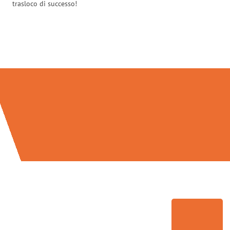
trasloco di successo!
Traslochi Palermo in numeri: