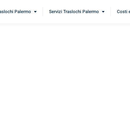
raslochi Palermo
Servizi Traslochi Palermo
Costi 
rigi
imenta il nostro