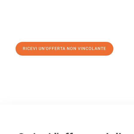
servizio di prima classe
e assicurati i
migliori prezzi in Pa
Richiedo ora la tua offerta personalizzata e fai il primo 
trasloco senza stress a Parigi
RICEVI UN'OFFERTA NON VINCOLANTE
100% non vincolante – Risposta garantita entro 15 minuti.