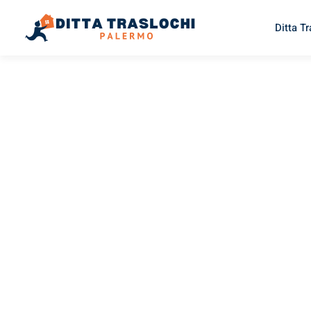
Ditta T
TRASLOCHI PALERMO
Traslochi
Palermo
Pa
Il tuo trasloco Palermo Parigi può essere così facile! Sper