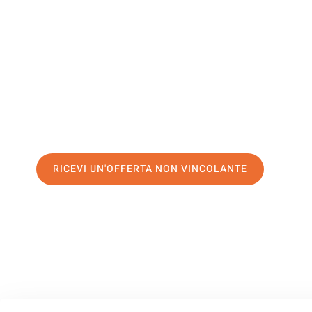
Villeurban
Il tuo trasloco Palermo Villeurbanne può essere così facil
servizio di prima classe
e assicurati i
migliori prezzi in Pa
Richiedo ora la tua offerta personalizzata e fai il primo 
trasloco senza stress a Villeurbanne
RICEVI UN'OFFERTA NON VINCOLANTE
100% non vincolante – Risposta garantita entro 15 minuti.