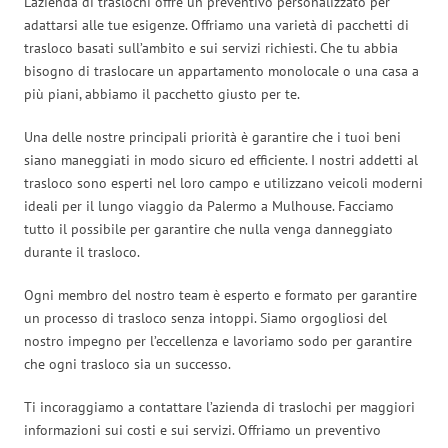
L’azienda di traslochi offre un preventivo personalizzato per
adattarsi alle tue esigenze. Offriamo una varietà di pacchetti di
trasloco basati sull’ambito e sui servizi richiesti. Che tu abbia
bisogno di traslocare un appartamento monolocale o una casa a
più piani, abbiamo il pacchetto giusto per te.
Una delle nostre principali priorità è garantire che i tuoi beni
siano maneggiati in modo sicuro ed efficiente. I nostri addetti al
trasloco sono esperti nel loro campo e utilizzano veicoli moderni
ideali per il lungo viaggio da Palermo a Mulhouse. Facciamo
tutto il possibile per garantire che nulla venga danneggiato
durante il trasloco.
Ogni membro del nostro team è esperto e formato per garantire
un processo di trasloco senza intoppi. Siamo orgogliosi del
nostro impegno per l’eccellenza e lavoriamo sodo per garantire
che ogni trasloco sia un successo.
Ti incoraggiamo a contattare l’azienda di traslochi per maggiori
informazioni sui costi e sui servizi. Offriamo un preventivo