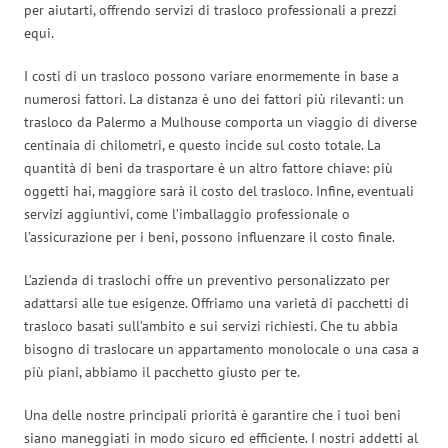
per aiutarti, offrendo servizi di trasloco professionali a prezzi
equi.
I costi di un trasloco possono variare enormemente in base a
numerosi fattori. La distanza è uno dei fattori più rilevanti: un
trasloco da Palermo a Mulhouse comporta un viaggio di diverse
centinaia di chilometri, e questo incide sul costo totale. La
quantità di beni da trasportare è un altro fattore chiave: più
oggetti hai, maggiore sarà il costo del trasloco. Infine, eventuali
servizi aggiuntivi, come l’imballaggio professionale o
l’assicurazione per i beni, possono influenzare il costo finale.
L’azienda di traslochi offre un preventivo personalizzato per
adattarsi alle tue esigenze. Offriamo una varietà di pacchetti di
trasloco basati sull’ambito e sui servizi richiesti. Che tu abbia
bisogno di traslocare un appartamento monolocale o una casa a
più piani, abbiamo il pacchetto giusto per te.
Una delle nostre principali priorità è garantire che i tuoi beni
siano maneggiati in modo sicuro ed efficiente. I nostri addetti al