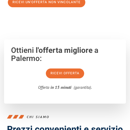
RICEVI UN'OFFERTA NON VINCOLANTE
100% non vincolante – Risposta garantita entro 15 minuti.
Ottieni
l'offerta migliore
a
Palermo:
RICEVI OFFERTA
Offerta
in 15 minuti
(garantita).
CHI SIAMO
Prezzi convenienti e servizio