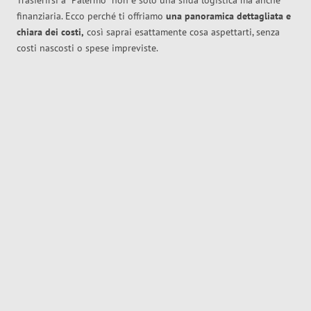
Trasferirsi a
Palermo
non è solo una sfida logistica ma anche
finanziaria. Ecco perché ti offriamo
una panoramica dettagliata e
chiara dei costi,
così saprai esattamente cosa aspettarti, senza
costi nascosti o spese impreviste.