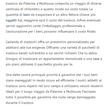
trasloco da Palermo a Mulhouse comporta un viaggio di diverse
centinaia di chilometri, e questo incide sul costo totale. La
quantità di
beni
da trasportare è un altro fattore chiave: più
oggetti
hai, maggiore sarà il costo del trasloco. Infine, eventuali
servizi aggiuntivi, come l’imballaggio professionale o
l’assicurazione per i beni, possono influenzare il costo finale.
L’azienda di traslochi offre un preventivo personalizzato per
adattarsi alle tue esigenze. Offriamo una varietà di pacchetti di
trasloco basati sull’ambito e sui servizi richiesti. Che tu abbia
bisogno di traslocare un appartamento monolocale o una
casa
a
più piani, abbiamo il pacchetto giusto per te.
Una delle nostre principali priorità è garantire che i tuoi beni
siano maneggiati in modo sicuro ed efficiente. I nostri addetti al
trasloco sono esperti nel loro campo e utilizzano veicoli moderni
ideali per il lungo viaggio da Palermo a Mulhouse. Facciamo
tutto il possibile per garantire che nulla venga danneggiato
durante il trasloco.