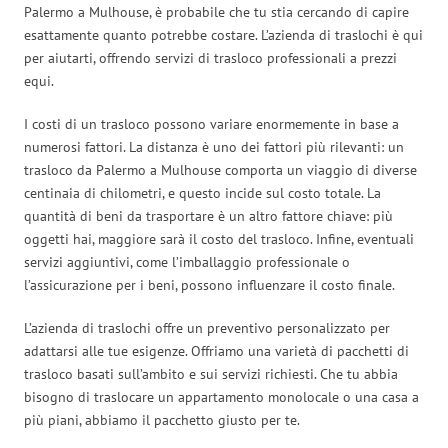
Palermo a Mulhouse, è probabile che tu stia cercando di capire
esattamente quanto potrebbe costare. L’azienda di traslochi è qui
per aiutarti, offrendo servizi di trasloco professionali a prezzi
equi.
I costi di un trasloco possono variare enormemente in base a
numerosi fattori. La distanza è uno dei fattori più rilevanti: un
trasloco da Palermo a Mulhouse comporta un viaggio di diverse
centinaia di chilometri, e questo incide sul costo totale. La
quantità di beni da trasportare è un altro fattore chiave: più
oggetti hai, maggiore sarà il costo del trasloco. Infine, eventuali
servizi aggiuntivi, come l’imballaggio professionale o
l’assicurazione per i beni, possono influenzare il costo finale.
L’azienda di traslochi offre un preventivo personalizzato per
adattarsi alle tue esigenze. Offriamo una varietà di pacchetti di
trasloco basati sull’ambito e sui servizi richiesti. Che tu abbia
bisogno di traslocare un appartamento monolocale o una casa a
più piani, abbiamo il pacchetto giusto per te.