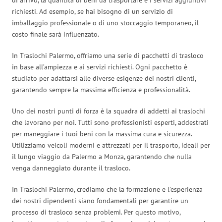
richiesti. Ad esempio, se hai bisogno di un servizio di
imballaggio professionale o di uno stoccaggio temporaneo, il
costo finale sarà influenzato.
In Traslochi Palermo, offriamo una serie di pacchetti di trasloco
in base all’ampiezza e ai servizi richiesti. Ogni pacchetto è
studiato per adattarsi alle diverse esigenze dei nostri clienti,
garantendo sempre la massima efficienza e professionalità.
Uno dei nostri punti di forza è la squadra di addetti ai traslochi
che lavorano per noi. Tutti sono professionisti esperti, addestrati
per maneggiare i tuoi beni con la massima cura e sicurezza.
Utilizziamo veicoli moderni e attrezzati per il trasporto, ideali per
il lungo viaggio da Palermo a Monza, garantendo che nulla
venga danneggiato durante il trasloco.
In Traslochi Palermo, crediamo che la formazione e l’esperienza
dei nostri dipendenti siano fondamentali per garantire un
processo di trasloco senza problemi. Per questo motivo,