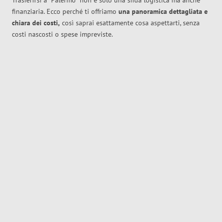
Trasferirsi a
Palermo
non è solo una sfida logistica ma anche
finanziaria. Ecco perché ti offriamo
una panoramica dettagliata e
chiara dei costi,
così saprai esattamente cosa aspettarti, senza
costi nascosti o spese impreviste.