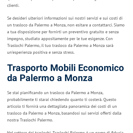
clienti.
Se desideri ulteriori informazioni sui nostri servizi e sui costi di
un trasloco da Palermo a Monza, non esitare a contattarci. Siamo
a tua disposizione per fornirti un preventivo gratuito e senza
impegno, studiato appositamente per le tue esigenze. Con
Traslochi Palermo, il tuo trasloco da Palermo a Monza sarà
un’esperienza positiva e senza stress.
Trasporto Mobili Economico
da Palermo a Monza
Se stai pianificando un trasloco da Palermo a Monza,
probabilmente ti starai chiedendo quanto ti costerà. Questo
articolo ti fornirà una dettagliata panoramica dei costi di un
trasloco da Palermo a Monza, basandosi sui servizi offerti dalla
nostra Traslochi Palermo.
Nel settore dei traslochi, Traslochi Palermo è un nome di fiducia