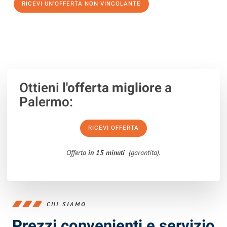
RICEVI UN'OFFERTA NON VINCOLANTE
100% non vincolante – Risposta garantita entro 15 minuti.
Ottieni
l'offerta migliore
a
Palermo:
RICEVI OFFERTA
Offerta
in 15 minuti
(garantita).
CHI SIAMO
Prezzi convenienti e servizio