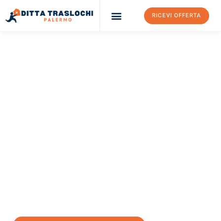
RICEVI OFFERTA
Ditta Traslochi Palermo
Servizi Traslochi Palermo
Costi e prezzi
TRASLOCHI PALERMO
Traslochi Palermo
Reggio Calabria
Il tuo trasloco Palermo Reggio Calabria può essere così facile!
Sperimenta il nostro
servizio di prima classe
e assicurati i
migliori prezzi in Palermo
.
Richiedo ora la tua offerta personalizzata e fai il primo passo
verso un trasloco senza stress a Reggio Calabria