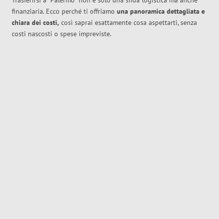
Trasferirsi a
Palermo
non è solo una sfida logistica ma anche
finanziaria. Ecco perché ti offriamo
una panoramica dettagliata e
chiara dei costi,
così saprai esattamente cosa aspettarti, senza
costi nascosti o spese impreviste.