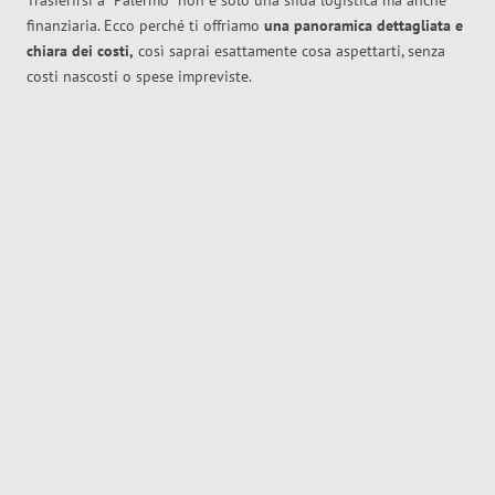
Trasferirsi a
Palermo
non è solo una sfida logistica ma anche
finanziaria. Ecco perché ti offriamo
una panoramica dettagliata e
chiara dei costi,
così saprai esattamente cosa aspettarti, senza
costi nascosti o spese impreviste.