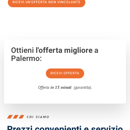
RICEVI UN'OFFERTA NON VINCOLANTE
100% non vincolante – Risposta garantita entro 15 minuti.
Ottieni
l'offerta migliore
a
Palermo:
RICEVI OFFERTA
Offerta
in 15 minuti
(garantita).
CHI SIAMO
Prezzi convenienti e servizio