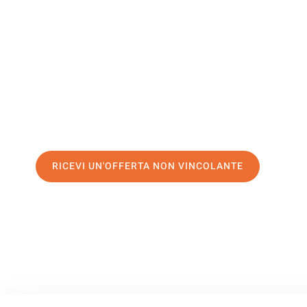
Salerno
Il tuo trasloco Palermo Salerno può essere così facile! Sp
servizio di prima classe
e assicurati i
migliori prezzi in Pa
Richiedo ora la tua offerta personalizzata e fai il primo 
trasloco senza stress a Salerno
RICEVI UN'OFFERTA NON VINCOLANTE
100% non vincolante – Risposta garantita entro 15 minuti.