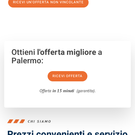
RICEVI UN'OFFERTA NON VINCOLANTE
100% non vincolante – Risposta garantita entro 15 minuti.
Ottieni
l'offerta migliore
a
Palermo:
RICEVI OFFERTA
Offerta
in 15 minuti
(garantita).
CHI SIAMO
Prezzi convenienti e servizio