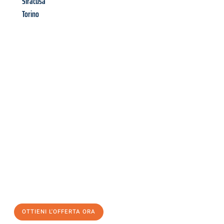
Siracusa
Torino
Richiedi ora la tua
offerta
al
miglior
prezzo !
Inviateci adesso la vostra richiesta non vincolante e
assicuratevi la vostra
offerta di trasloco per le vostre esigenze
a Palermo
al miglior prezzo! Approfitta dell’occasione per
un
trasloco senza stress
e con il massimo comfort:
OTTIENI L'OFFERTA ORA