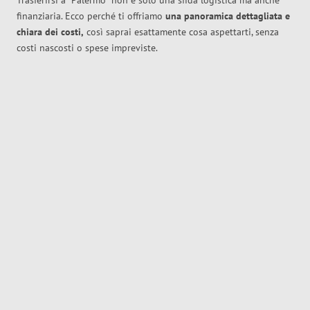
Trasferirsi a
Palermo
non è solo una sfida logistica ma anche
finanziaria. Ecco perché ti offriamo
una panoramica dettagliata e
chiara dei costi,
così saprai esattamente cosa aspettarti, senza
costi nascosti o spese impreviste.