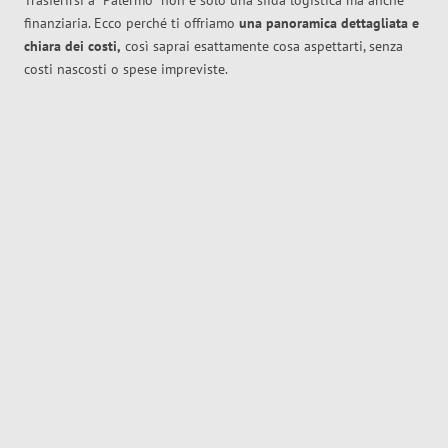
Trasferirsi a
Palermo
non è solo una sfida logistica ma anche
finanziaria. Ecco perché ti offriamo
una panoramica dettagliata e
chiara dei costi,
così saprai esattamente cosa aspettarti, senza
costi nascosti o spese impreviste.