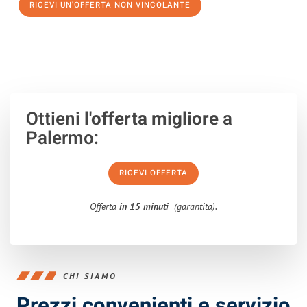
RICEVI UN'OFFERTA NON VINCOLANTE
100% non vincolante – Risposta garantita entro 15 minuti.
Ottieni
l'offerta migliore
a
Palermo:
RICEVI OFFERTA
Offerta
in 15 minuti
(garantita).
CHI SIAMO
Prezzi convenienti e servizio