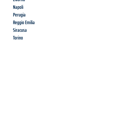
Napoli
Perugia
Reggio Emilia
Siracusa
Torino
Richiedi ora la tua
offerta
al
miglior
prezzo !
Inviateci adesso la vostra richiesta non vincolante e
assicuratevi la vostra
offerta di trasloco per le vostre esigenze
a Palermo
al miglior prezzo! Approfitta dell’occasione per