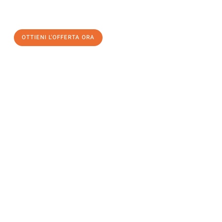
un
trasloco senza stress
e con il massimo comfort:
OTTIENI L'OFFERTA ORA