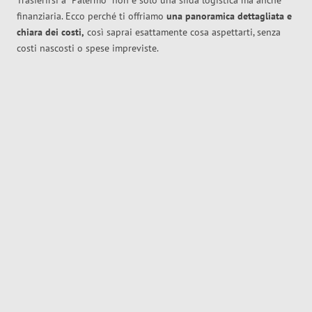
Trasferirsi a
Palermo
non è solo una sfida logistica ma anche
finanziaria. Ecco perché ti offriamo
una panoramica dettagliata e
chiara dei costi,
così saprai esattamente cosa aspettarti, senza
costi nascosti o spese impreviste.