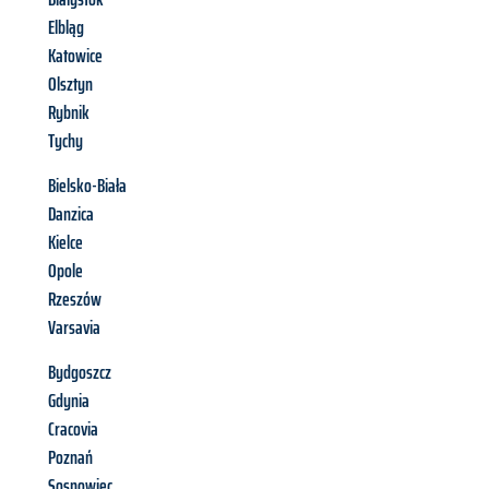
Elbląg
Katowice
Olsztyn
Rybnik
Tychy
Bielsko-Biała
Danzica
Kielce
Opole
Rzeszów
Varsavia
Bydgoszcz
Gdynia
Cracovia
Poznań
Sosnowiec