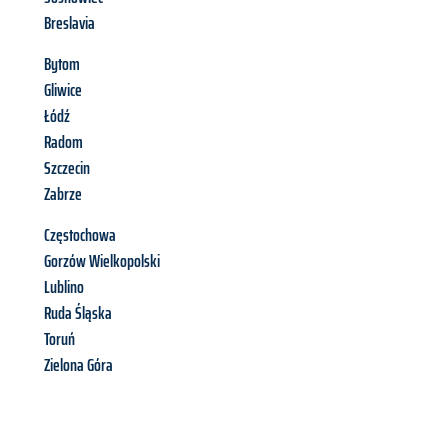
Breslavia
Bytom
Gliwice
Łódź
Radom
Szczecin
Zabrze
Częstochowa
Gorzów Wielkopolski
Lublino
Ruda Śląska
Toruń
Zielona Góra