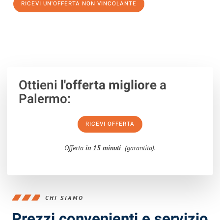
RICEVI UN'OFFERTA NON VINCOLANTE
100% non vincolante – Risposta garantita entro 15 minuti.
Ottieni
l'offerta migliore
a
Palermo:
RICEVI OFFERTA
Offerta
in 15 minuti
(garantita).
CHI SIAMO
Prezzi convenienti e servizio