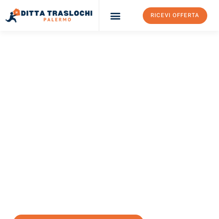
RICEVI OFFERTA
Ditta Traslochi Palermo
Servizi Traslochi Palermo
Costi e prezzi
TRASLOCHI PALERMO
Traslochi Palermo
Ruda Slaska
Il tuo trasloco Palermo Ruda Slaska può essere così facile!
Sperimenta il nostro
servizio di prima classe
e assicurati i
migliori prezzi in Palermo
.
Richiedo ora la tua offerta personalizzata e fai il primo passo
verso un trasloco senza stress a Ruda Slaska