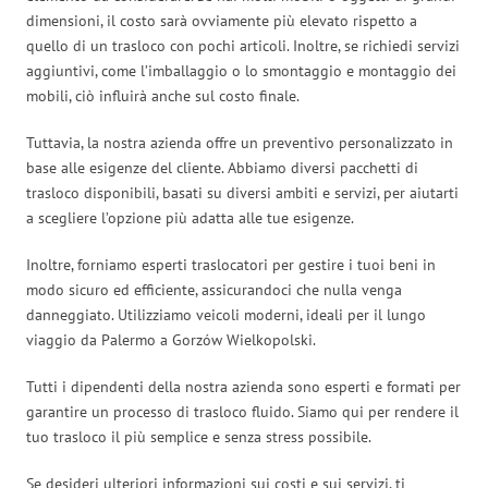
dimensioni, il costo sarà ovviamente più elevato rispetto a
quello di un trasloco con pochi articoli. Inoltre, se richiedi servizi
aggiuntivi, come l’imballaggio o lo smontaggio e montaggio dei
mobili, ciò influirà anche sul costo finale.
Tuttavia, la nostra azienda offre un preventivo personalizzato in
base alle esigenze del cliente. Abbiamo diversi pacchetti di
trasloco disponibili, basati su diversi ambiti e servizi, per aiutarti
a scegliere l’opzione più adatta alle tue esigenze.
Inoltre, forniamo esperti traslocatori per gestire i tuoi beni in
modo sicuro ed efficiente, assicurandoci che nulla venga
danneggiato. Utilizziamo veicoli moderni, ideali per il lungo
viaggio da Palermo a Gorzów Wielkopolski.
Tutti i dipendenti della nostra azienda sono esperti e formati per
garantire un processo di trasloco fluido. Siamo qui per rendere il
tuo trasloco il più semplice e senza stress possibile.
Se desideri ulteriori informazioni sui costi e sui servizi, ti