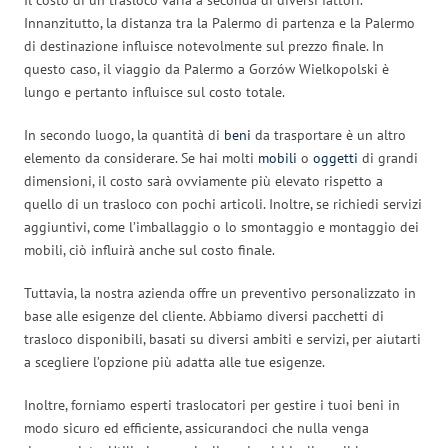
Innanzitutto, la distanza tra la Palermo di partenza e la Palermo
di destinazione influisce notevolmente sul prezzo finale. In
questo caso, il viaggio da Palermo a Gorzów Wielkopolski è
lungo e pertanto influisce sul costo totale.
In secondo luogo, la quantità di
beni
da trasportare è un altro
elemento da considerare. Se hai molti
mobili
o
oggetti
di grandi
dimensioni, il costo sarà ovviamente più elevato rispetto a
quello di un trasloco con pochi articoli. Inoltre, se richiedi servizi
aggiuntivi, come l’imballaggio o lo smontaggio e montaggio dei
mobili, ciò influirà anche sul costo finale.
Tuttavia, la nostra azienda offre un preventivo personalizzato in
base alle esigenze del cliente. Abbiamo diversi pacchetti di
trasloco disponibili, basati su diversi ambiti e servizi, per aiutarti
a scegliere l’opzione più adatta alle tue esigenze.
Inoltre, forniamo esperti traslocatori per gestire i tuoi beni in
modo sicuro ed efficiente, assicurandoci che nulla venga