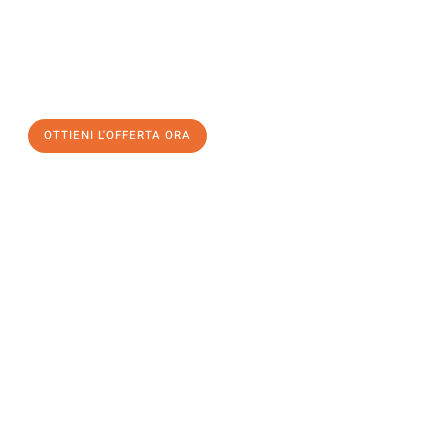
assicuratevi la vostra
offerta di trasloco per le vostre esigenze
a Palermo
al miglior prezzo! Approfitta dell’occasione per
un
trasloco senza stress
e con il massimo comfort:
OTTIENI L'OFFERTA ORA