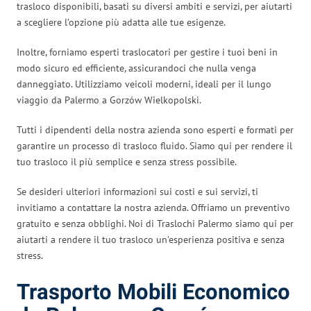
trasloco disponibili, basati su diversi ambiti e servizi, per aiutarti
a scegliere l’opzione più adatta alle tue esigenze.
Inoltre, forniamo esperti traslocatori per gestire i tuoi beni in
modo sicuro ed efficiente, assicurandoci che nulla venga
danneggiato. Utilizziamo veicoli moderni, ideali per il lungo
viaggio da Palermo a Gorzów Wielkopolski.
Tutti i dipendenti della nostra azienda sono esperti e formati per
garantire un processo di trasloco fluido. Siamo qui per rendere il
tuo trasloco il più semplice e senza stress possibile.
Se desideri ulteriori informazioni sui costi e sui servizi, ti
invitiamo a contattare la nostra azienda. Offriamo un preventivo
gratuito e senza obblighi. Noi di Traslochi Palermo siamo qui per
aiutarti a rendere il tuo trasloco un’esperienza positiva e senza
stress.
Trasporto Mobili Economico