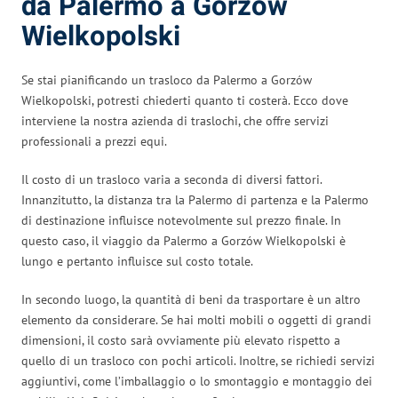
da Palermo a Gorzów
Wielkopolski
Se stai pianificando un trasloco da Palermo a Gorzów
Wielkopolski, potresti chiederti quanto ti costerà. Ecco dove
interviene la nostra azienda di traslochi, che offre servizi
professionali a prezzi equi.
Il costo di un trasloco varia a seconda di diversi fattori.
Innanzitutto, la distanza tra la Palermo di partenza e la Palermo
di destinazione influisce notevolmente sul prezzo finale. In
questo caso, il viaggio da Palermo a Gorzów Wielkopolski è
lungo e pertanto influisce sul costo totale.
In secondo luogo, la quantità di beni da trasportare è un altro
elemento da considerare. Se hai molti mobili o oggetti di grandi
dimensioni, il costo sarà ovviamente più elevato rispetto a
quello di un trasloco con pochi articoli. Inoltre, se richiedi servizi
aggiuntivi, come l’imballaggio o lo smontaggio e montaggio dei