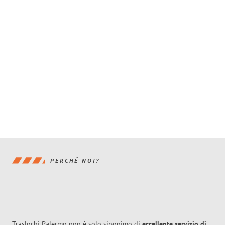
PERCHÉ NOI?
Traslochi Palermo non è solo sinonimo di
eccellente
servizio di