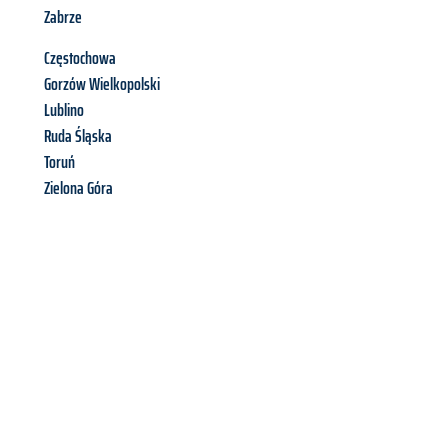
Zabrze
Częstochowa
Gorzów Wielkopolski
Lublino
Ruda Śląska
Toruń
Zielona Góra
Richiedi ora la tua
offerta
al
miglior
prezzo !
Inviateci adesso la vostra richiesta non vincolante e