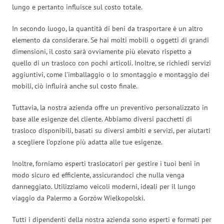
lungo e pertanto influisce sul costo totale.
In secondo luogo, la quantità di beni da trasportare è un altro
elemento da considerare. Se hai molti mobili o oggetti di grandi
dimensioni, il costo sarà ovviamente più elevato rispetto a
quello di un trasloco con pochi articoli. Inoltre, se richiedi servizi
aggiuntivi, come l’imballaggio o lo smontaggio e montaggio dei
mobili, ciò influirà anche sul costo finale.
Tuttavia, la nostra azienda offre un preventivo personalizzato in
base alle esigenze del cliente. Abbiamo diversi pacchetti di
trasloco disponibili, basati su diversi ambiti e servizi, per aiutarti
a scegliere l’opzione più adatta alle tue esigenze.
Inoltre, forniamo esperti traslocatori per gestire i tuoi beni in
modo sicuro ed efficiente, assicurandoci che nulla venga
danneggiato. Utilizziamo veicoli moderni, ideali per il lungo
viaggio da Palermo a Gorzów Wielkopolski.
Tutti i dipendenti della nostra azienda sono esperti e formati per