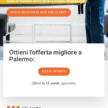
verso un trasloco senza stress a Gorzów Wielkopolski
RICEVI UN'OFFERTA NON VINCOLANTE
100% non vincolante – Risposta garantita entro 15 minuti.
Ottieni
l'offerta migliore
a
Palermo:
RICEVI OFFERTA
Offerta
in 15 minuti
(garantita).
CHI SIAMO