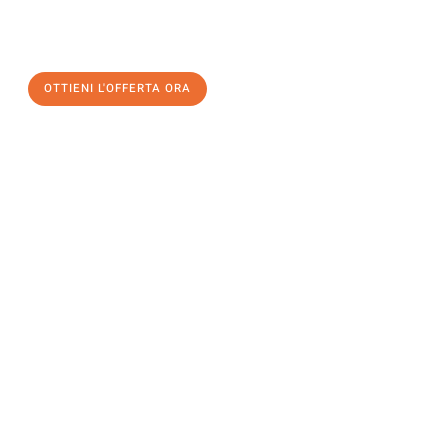
un
trasloco senza stress
e con il massimo comfort:
OTTIENI L'OFFERTA ORA