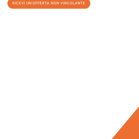
RICEVI UN'OFFERTA NON VINCOLANTE