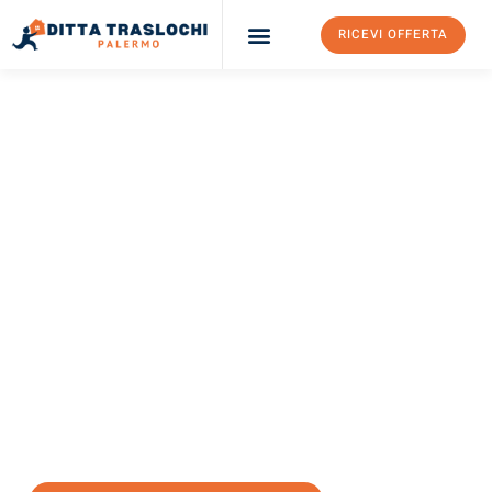
RICEVI OFFERTA
Ditta Traslochi Palermo
Servizi Traslochi Palermo
Costi e prezzi
TRASLOCHI PALERMO
Traslochi Palermo
Lublino
Il tuo trasloco Palermo Lublino può essere così facile!
Sperimenta il nostro
servizio di prima classe
e assicurati i
migliori prezzi in Palermo
.
Richiedo ora la tua offerta personalizzata e fai il primo passo
verso un trasloco senza stress a Lublino