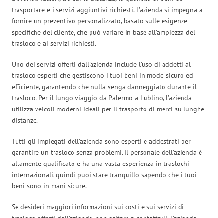
trasportare e i servizi aggiuntivi richiesti. L’azienda si impegna a
fornire un preventivo personalizzato, basato sulle esigenze
specifiche del cliente, che può variare in base all’ampiezza del
trasloco e ai servizi richiesti.
Uno dei servizi offerti dall’azienda include l’uso di addetti al
trasloco esperti che gestiscono i tuoi beni in modo sicuro ed
efficiente, garantendo che nulla venga danneggiato durante il
trasloco. Per il lungo viaggio da Palermo a Lublino, l’azienda
utilizza veicoli moderni ideali per il trasporto di merci su lunghe
distanze.
Tutti gli impiegati dell’azienda sono esperti e addestrati per
garantire un trasloco senza problemi. Il personale dell’azienda è
altamente qualificato e ha una vasta esperienza in traslochi
internazionali, quindi puoi stare tranquillo sapendo che i tuoi
beni sono in mani sicure.
Se desideri maggiori informazioni sui costi e sui servizi di
trasloco offerti dall’azienda, non esitare a contattarli. L’azienda