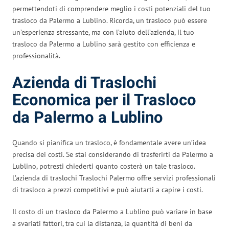
permettendoti di comprendere meglio i costi potenziali del tuo
trasloco da Palermo a Lublino. Ricorda, un trasloco può essere
un’esperienza stressante, ma con l’aiuto dell’azienda, il tuo
trasloco da Palermo a Lublino sarà gestito con efficienza e
professionalità.
Azienda di Traslochi
Economica per il Trasloco
da Palermo a Lublino
Quando si pianifica un trasloco, è fondamentale avere un’idea
precisa dei costi. Se stai considerando di trasferirti da Palermo a
Lublino, potresti chiederti quanto costerà un tale trasloco.
L’azienda di traslochi Traslochi Palermo offre servizi professionali
di trasloco a prezzi competitivi e può aiutarti a capire i costi.
Il costo di un trasloco da Palermo a Lublino può variare in base
a svariati fattori, tra cui la distanza, la quantità di beni da