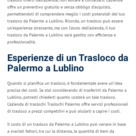
offre un preventivo gratuito e senza obbligo d’acquisto,
permettendoti di comprendere meglio i costi potenziali del tuo
trasloco da Palermo a Lublino. Ricorda, un trasloco può essere
un’esperienza stressante, ma con l’aiuto dell’azienda, il tuo
trasloco da Palermo a Lublino sarà gestito con efficienza e
professionalità.
Esperienze di un Trasloco da
Palermo a Lublino
Quando si pianifica un trasloco, è fondamentale avere un’idea
precisa dei costi. Se stai considerando di trasferirti da Palermo a
Lublino, potresti chiederti quanto costerà un tale trasloco.
L’azienda di traslochi Traslochi Palermo offre servizi professionali
di trasloco a prezzi competitivi e può aiutarti a capire i costi.
Il costo di un trasloco da Palermo a Lublino può variare in base
a svariati fattori, tra cui la distanza, la quantità di beni da