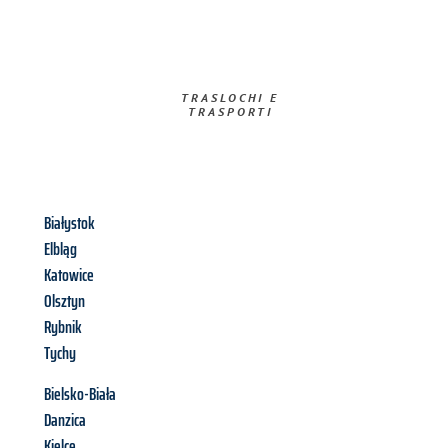
TRASLOCHI E
TRASPORTI​
Białystok
Elbląg
Katowice
Olsztyn
Rybnik
Tychy
Bielsko-Biała
Danzica
Kielce