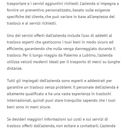
trasportare e i servizi aggiuntivi richiesti. L’azienda si impegna a
fornire un preventivo personalizzato, basato sulle esigenze
specifiche del cliente, che può variare in base all’ampiezza del
trasloco e ai servizi richiesti.
Uno dei servizi offerti dall’azienda include l’uso di addetti al
trasloco esperti che gestiscono i tuoi beni in modo sicuro ed
efficiente, garantendo che nulla venga danneggiato durante il
trasloco. Per il lungo viaggio da Palermo a Lublino, l’azienda
utilizza veicoli moderni ideali per il trasporto di merci su lunghe
distanze.
Tutti gli impiegati dell’azienda sono esperti e addestrati per
garantire un trasloco senza problemi. Il personale dell’azienda è
altamente qualificato e ha una vasta esperienza in traslochi
internazionali, quindi puoi stare tranquillo sapendo che i tuoi
beni sono in mani sicure.
Se desideri maggiori informazioni sui costi e sui servizi di
trasloco offerti dall’azienda, non esitare a contattarli. L’azienda