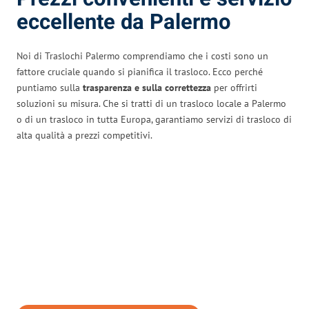
eccellente da Palermo
Noi di Traslochi Palermo comprendiamo che i costi sono un
fattore cruciale quando si pianifica il trasloco. Ecco perché
puntiamo sulla
trasparenza e sulla correttezza
per offrirti
soluzioni su misura. Che si tratti di un trasloco locale a Palermo
o di un trasloco in tutta Europa, garantiamo servizi di trasloco di
alta qualità a prezzi competitivi.