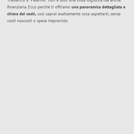
Trasferirsi a
Palermo
non è solo una sfida logistica ma anche
finanziaria. Ecco perché ti offriamo
una panoramica dettagliata e
chiara dei costi,
così saprai esattamente cosa aspettarti, senza
costi nascosti o spese impreviste.