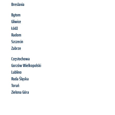
Breslavia
Bytom
Gliwice
Łódź
Radom
Szczecin
Zabrze
Częstochowa
Gorzów Wielkopolski
Lublino
Ruda Śląska
Toruń
Zielona Góra