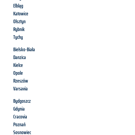
Elbląg
Katowice
Olsztyn
Rybnik
Tychy
Bielsko-Biała
Danzica
Kielce
Opole
Rzeszów
Varsavia
Bydgoszcz
Gdynia
Cracovia
Poznań
Sosnowiec