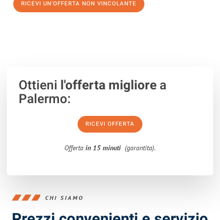
RICEVI UN'OFFERTA NON VINCOLANTE
100% non vincolante – Risposta garantita entro 15 minuti.
Ottieni
l'offerta migliore
a
Palermo:
RICEVI OFFERTA
Offerta
in 15 minuti
(garantita).
CHI SIAMO
Prezzi convenienti e servizio