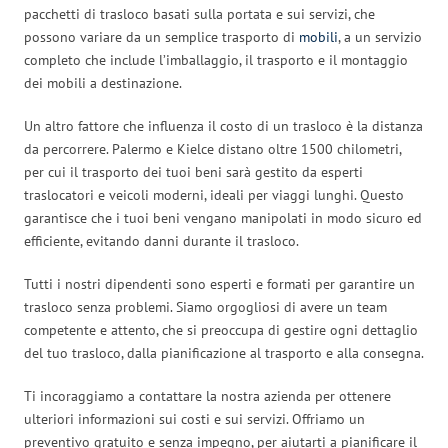
pacchetti di trasloco basati sulla portata e sui servizi, che
possono variare da un semplice trasporto di
mobili
, a un servizio
completo che include l’imballaggio, il trasporto e il montaggio
dei mobili a destinazione.
Un altro fattore che influenza il costo di un trasloco è la distanza
da percorrere. Palermo e Kielce distano oltre 1500 chilometri,
per cui il trasporto dei tuoi beni sarà gestito da esperti
traslocatori e veicoli moderni, ideali per viaggi lunghi. Questo
garantisce che i tuoi beni vengano manipolati in modo sicuro ed
efficiente, evitando danni durante il trasloco.
Tutti i nostri dipendenti sono esperti e formati per garantire un
trasloco senza problemi. Siamo orgogliosi di avere un team
competente e attento, che si preoccupa di gestire ogni dettaglio
del tuo trasloco, dalla pianificazione al trasporto e alla consegna.
Ti incoraggiamo a contattare la nostra azienda per ottenere
ulteriori informazioni sui costi e sui servizi. Offriamo un
preventivo gratuito e senza impegno, per aiutarti a pianificare il