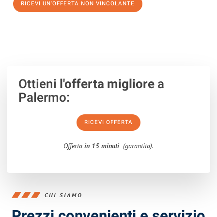
RICEVI UN'OFFERTA NON VINCOLANTE
100% non vincolante – Risposta garantita entro 15 minuti.
Ottieni
l'offerta migliore
a
Palermo:
RICEVI OFFERTA
Offerta
in 15 minuti
(garantita).
CHI SIAMO
Prezzi convenienti e servizio