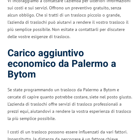
Vi incoraggiamo a contattare l’azienda per ulteriori informazioni
sui costi e sui servizi. Offrono un preventivo gratuito, senza
alcun obbligo. Che si tratti di un trasloco piccolo o grande,
l’azienda di traslochi può aiutarvi a rendere il vostro trasloco il
più semplice possibile. Non esitate a contattarli per discutere
delle vostre esigenze di trasloco.
Carico aggiuntivo
economico da Palermo a
Bytom
Se state programmando un trasloco da Palermo a Bytom e
cercate di capire quanto potrebbe costare, siete nel posto giusto.
L’azienda di traslochi offre servizi di trasloco professionali a
prezzi equi, aiutandovi a rendere la vostra esperienza di trasloco
la più semplice possibile.
I costi di un trasloco possono essere influenzati da vari fattori.
Innanzitutto, la distanza da percorrere è un fattore chiave.