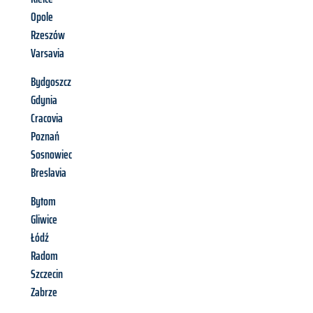
Opole
Rzeszów
Varsavia
Bydgoszcz
Gdynia
Cracovia
Poznań
Sosnowiec
Breslavia
Bytom
Gliwice
Łódź
Radom
Szczecin
Zabrze