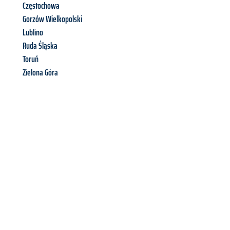
Częstochowa
Gorzów Wielkopolski
Lublino
Ruda Śląska
Toruń
Zielona Góra
Richiedi ora la tua
offerta
al
miglior
prezzo !
Inviateci adesso la vostra richiesta non vincolante e
assicuratevi la vostra
offerta di trasloco per le vostre esigenze
a Palermo
al miglior prezzo! Approfitta dell’occasione per