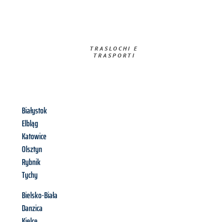
TRASLOCHI E
TRASPORTI​
Białystok
Elbląg
Katowice
Olsztyn
Rybnik
Tychy
Bielsko-Biała
Danzica
Kielce