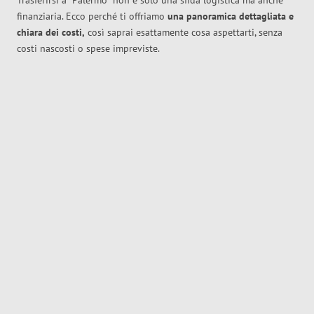
Trasferirsi a
Palermo
non è solo una sfida logistica ma anche
finanziaria. Ecco perché ti offriamo
una panoramica dettagliata e
chiara dei costi,
così saprai esattamente cosa aspettarti, senza
costi nascosti o spese impreviste.