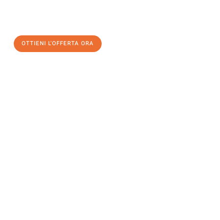
un
trasloco senza stress
e con il massimo comfort:
OTTIENI L'OFFERTA ORA