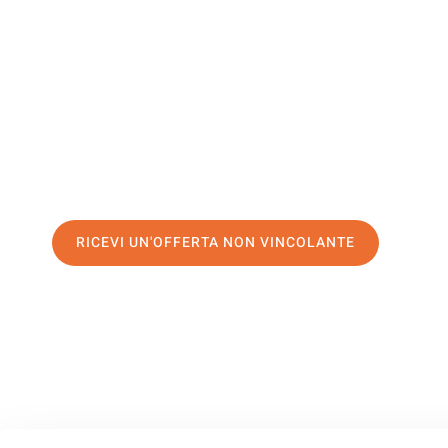
Budweis
Il tuo trasloco Palermo Budweis può essere così facile! Sp
servizio di prima classe
e assicurati i
migliori prezzi in Pa
Richiedo ora la tua offerta personalizzata e fai il primo 
trasloco senza stress a Budweis
RICEVI UN'OFFERTA NON VINCOLANTE
100% non vincolante – Risposta garantita entro 15 minuti.