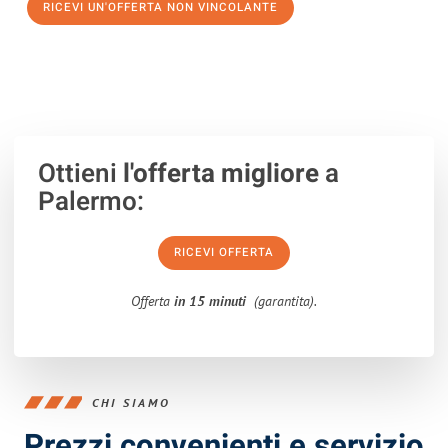
RICEVI UN'OFFERTA NON VINCOLANTE
100% non vincolante – Risposta garantita entro 15 minuti.
Ottieni
l'offerta migliore
a
Palermo:
RICEVI OFFERTA
Offerta
in 15 minuti
(garantita).
CHI SIAMO
Prezzi convenienti e servizio