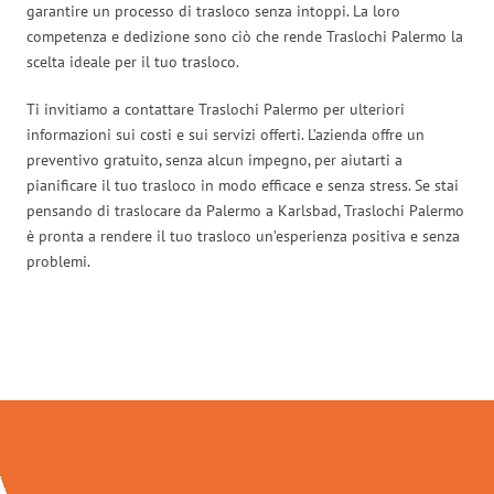
garantire un processo di trasloco senza intoppi. La loro
competenza e dedizione sono ciò che rende Traslochi Palermo la
scelta ideale per il tuo trasloco.
Ti invitiamo a contattare Traslochi Palermo per ulteriori
informazioni sui costi e sui servizi offerti. L’azienda offre un
preventivo gratuito, senza alcun impegno, per aiutarti a
pianificare il tuo trasloco in modo efficace e senza stress. Se stai
pensando di traslocare da Palermo a Karlsbad, Traslochi Palermo
è pronta a rendere il tuo trasloco un’esperienza positiva e senza
problemi.
Traslochi Palermo in numeri: