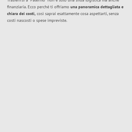
Trasferirsi a
Palermo
non è solo una sfida logistica ma anche
finanziaria. Ecco perché ti offriamo
una panoramica dettagliata e
chiara dei costi,
così saprai esattamente cosa aspettarti, senza
costi nascosti o spese impreviste.