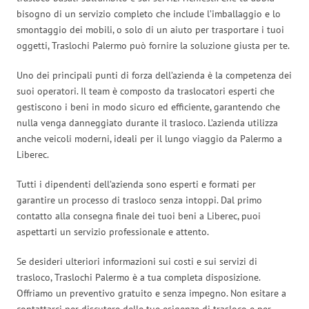
bisogno di un servizio completo che include l’imballaggio e lo
smontaggio dei mobili, o solo di un aiuto per trasportare i tuoi
oggetti, Traslochi Palermo può fornire la soluzione giusta per te.
Uno dei principali punti di forza dell’azienda è la competenza dei
suoi operatori. Il team è composto da traslocatori esperti che
gestiscono i beni in modo sicuro ed efficiente, garantendo che
nulla venga danneggiato durante il trasloco. L’azienda utilizza
anche veicoli moderni, ideali per il lungo viaggio da Palermo a
Liberec.
Tutti i dipendenti dell’azienda sono esperti e formati per
garantire un processo di trasloco senza intoppi. Dal primo
contatto alla consegna finale dei tuoi beni a Liberec, puoi
aspettarti un servizio professionale e attento.
Se desideri ulteriori informazioni sui costi e sui servizi di
trasloco, Traslochi Palermo è a tua completa disposizione.
Offriamo un preventivo gratuito e senza impegno. Non esitare a
contattarci per discutere delle tue esigenze di trasloco e per