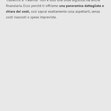
Trasferirsi a
Palermo
non è solo una sfida logistica ma anche
finanziaria. Ecco perché ti offriamo
una panoramica dettagliata e
chiara dei costi,
così saprai esattamente cosa aspettarti, senza
costi nascosti o spese impreviste.