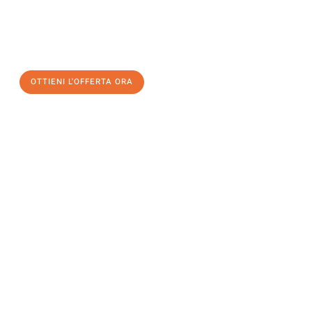
assicuratevi la vostra
offerta di trasloco per le vostre esigenze
a Palermo
al miglior prezzo! Approfitta dell’occasione per
un
trasloco senza stress
e con il massimo comfort:
OTTIENI L'OFFERTA ORA