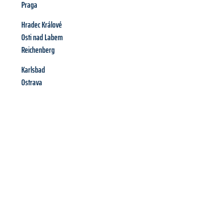
Praga
Hradec Králové
Osti nad Labem
Reichenberg
Karlsbad
Ostrava
Richiedi ora la tua
offerta
al
miglior
prezzo !
Inviateci adesso la vostra richiesta non vincolante e