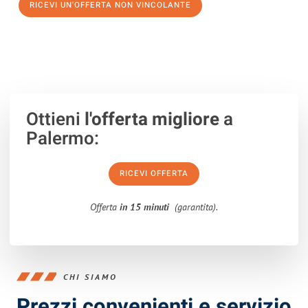
RICEVI UN'OFFERTA NON VINCOLANTE
100% non vincolante – Risposta garantita entro 15 minuti.
Ottieni
l'offerta migliore
a
Palermo:
RICEVI OFFERTA
Offerta
in 15 minuti
(garantita).
CHI SIAMO
Prezzi convenienti e servizio