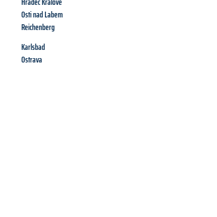
Hradec Králové
Osti nad Labem
Reichenberg
Karlsbad
Ostrava
Richiedi ora la tua
offerta
al
miglior
prezzo !
Inviateci adesso la vostra richiesta non vincolante e
assicuratevi la vostra
offerta di trasloco per le vostre esigenze
a Palermo
al miglior prezzo! Approfitta dell’occasione per