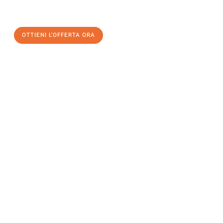
un
trasloco senza stress
e con il massimo comfort:
OTTIENI L'OFFERTA ORA