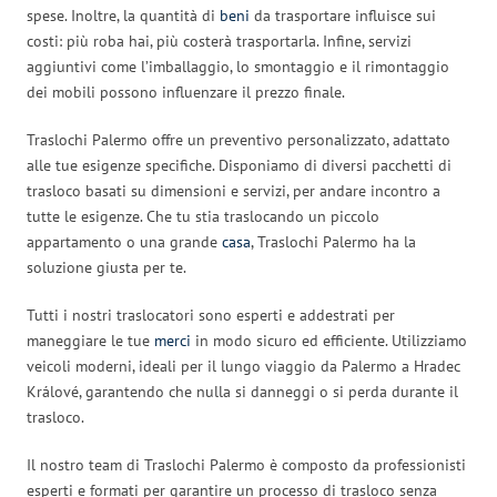
spese. Inoltre, la quantità di
beni
da trasportare influisce sui
costi: più roba hai, più costerà trasportarla. Infine, servizi
aggiuntivi come l’imballaggio, lo smontaggio e il rimontaggio
dei mobili possono influenzare il prezzo finale.
Traslochi Palermo offre un preventivo personalizzato, adattato
alle tue esigenze specifiche. Disponiamo di diversi pacchetti di
trasloco basati su dimensioni e servizi, per andare incontro a
tutte le esigenze. Che tu stia traslocando un piccolo
appartamento o una grande
casa
, Traslochi Palermo ha la
soluzione giusta per te.
Tutti i nostri traslocatori sono esperti e addestrati per
maneggiare le tue
merci
in modo sicuro ed efficiente. Utilizziamo
veicoli moderni, ideali per il lungo viaggio da Palermo a Hradec
Králové, garantendo che nulla si danneggi o si perda durante il
trasloco.
Il nostro team di Traslochi Palermo è composto da professionisti
esperti e formati per garantire un processo di trasloco senza