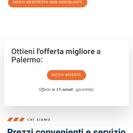
RICEVI UN'OFFERTA NON VINCOLANTE
100% non vincolante – Risposta garantita entro 15 minuti.
Ottieni
l'offerta migliore
a
Palermo:
RICEVI OFFERTA
Offerta
in 15 minuti
(garantita).
CHI SIAMO
Prezzi convenienti e servizio