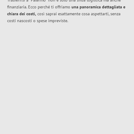
Trasferirsi a
Palermo
non è solo una sfida logistica ma anche
finanziaria. Ecco perché ti offriamo
una panoramica dettagliata e
chiara dei costi,
così saprai esattamente cosa aspettarti, senza
costi nascosti o spese impreviste.