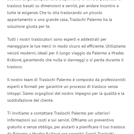
trasloco basati su dimensioni e servizi, per andare incontro a
tutte le esigenze. Che tu stia traslocando un piccolo
appartamento o una grande casa, Traslochi Palermo ha la
soluzione giusta per te.
Tutti i nostri traslocatori sono esperti e addestrati per
maneggiare le tue merci in modo sicuro ed efficiente. Utilizziamo
veicoli moderni, ideali per il lungo viaggio da Palermo a Hradec
Králové, garantendo che nulla si danneggi o si perda durante il
trasloco.
Il nostro team di Traslochi Palermo è composto da professionisti
esperti e formati per garantire un processo di trasloco senza
intoppi. Siamo orgogliosi del nostro impegno per la qualità e la
soddisfazione del cliente.
Ti invitiamo a contattare Traslochi Palermo per ulteriori
informazioni sui costi e sui servizi. Offriamo un preventivo
gratuito e senza obbligo, per aiutarti a pianificare il tuo trasloco
da Palermo a Hradec Králové con serenità. Scegli Traslochi