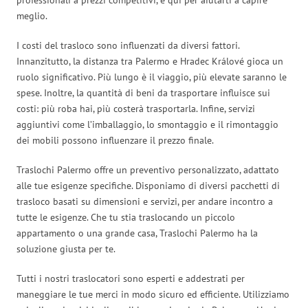
meglio.
I costi del trasloco sono influenzati da diversi fattori.
Innanzitutto, la distanza tra Palermo e Hradec Králové gioca un
ruolo significativo. Più lungo è il viaggio, più elevate saranno le
spese. Inoltre, la quantità di beni da trasportare influisce sui
costi: più roba hai, più costerà trasportarla. Infine, servizi
aggiuntivi come l’imballaggio, lo smontaggio e il rimontaggio
dei mobili possono influenzare il prezzo finale.
Traslochi Palermo offre un preventivo personalizzato, adattato
alle tue esigenze specifiche. Disponiamo di diversi pacchetti di
trasloco basati su dimensioni e servizi, per andare incontro a
tutte le esigenze. Che tu stia traslocando un piccolo
appartamento o una grande casa, Traslochi Palermo ha la
soluzione giusta per te.
Tutti i nostri traslocatori sono esperti e addestrati per
maneggiare le tue merci in modo sicuro ed efficiente. Utilizziamo