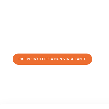
Ostrava
Il tuo trasloco Palermo Ostrava può essere così facile! Spe
servizio di prima classe
e assicurati i
migliori prezzi in Pa
Richiedo ora la tua offerta personalizzata e fai il primo 
trasloco senza stress a Ostrava
RICEVI UN'OFFERTA NON VINCOLANTE
100% non vincolante – Risposta garantita entro 15 minuti.