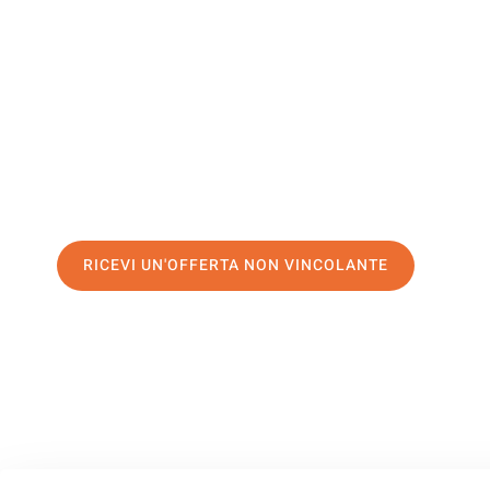
Reichenbe
Il tuo trasloco Palermo Reichenberg può essere così facile
servizio di prima classe
e assicurati i
migliori prezzi in Pa
Richiedo ora la tua offerta personalizzata e fai il primo 
trasloco senza stress a Reichenberg
RICEVI UN'OFFERTA NON VINCOLANTE
100% non vincolante – Risposta garantita entro 15 minuti.