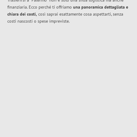
Trasferirsi a
Palermo
non è solo una sfida logistica ma anche
finanziaria. Ecco perché ti offriamo
una panoramica dettagliata e
chiara dei costi,
così saprai esattamente cosa aspettarti, senza
costi nascosti o spese impreviste.