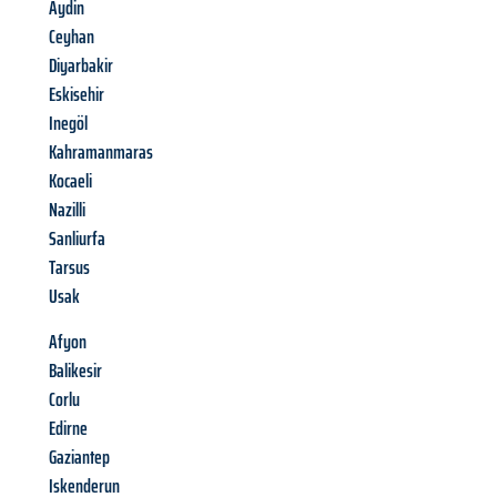
Aydin
Ceyhan
Diyarbakir
Eskisehir
Inegöl
Kahramanmaras
Kocaeli
Nazilli
Sanliurfa
Tarsus
Usak
Afyon
Balikesir
Corlu
Edirne
Gaziantep
Iskenderun