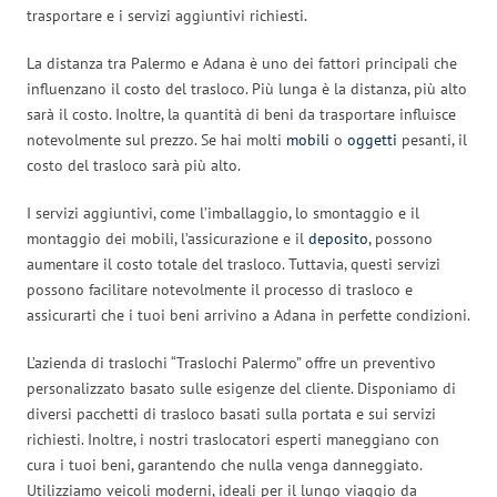
trasportare e i servizi aggiuntivi richiesti.
La distanza tra Palermo e Adana è uno dei fattori principali che
influenzano il costo del trasloco. Più lunga è la distanza, più alto
sarà il costo. Inoltre, la quantità di beni da trasportare influisce
notevolmente sul prezzo. Se hai molti
mobili
o
oggetti
pesanti, il
costo del trasloco sarà più alto.
I servizi aggiuntivi, come l’imballaggio, lo smontaggio e il
montaggio dei mobili, l’assicurazione e il
deposito
, possono
aumentare il costo totale del trasloco. Tuttavia, questi servizi
possono facilitare notevolmente il processo di trasloco e
assicurarti che i tuoi beni arrivino a Adana in perfette condizioni.
L’azienda di traslochi “Traslochi Palermo” offre un preventivo
personalizzato basato sulle esigenze del cliente. Disponiamo di
diversi pacchetti di trasloco basati sulla portata e sui servizi
richiesti. Inoltre, i nostri traslocatori esperti maneggiano con
cura i tuoi beni, garantendo che nulla venga danneggiato.
Utilizziamo veicoli moderni, ideali per il lungo viaggio da