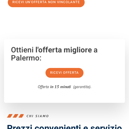
RICEVI UN'OFFERTA NON VINCOLANTE
100% non vincolante – Risposta garantita entro 15 minuti.
Ottieni
l'offerta migliore
a
Palermo:
RICEVI OFFERTA
Offerta
in 15 minuti
(garantita).
CHI SIAMO
Prezzi convenienti e servizio