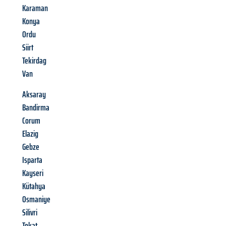
Karaman
Konya
Ordu
Siirt
Tekirdag
Van
Aksaray
Bandirma
Corum
Elazig
Gebze
Isparta
Kayseri
Kütahya
Osmaniye
Silivri
Tokat