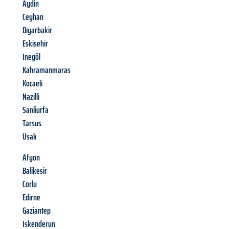
Aydin
Ceyhan
Diyarbakir
Eskisehir
Inegöl
Kahramanmaras
Kocaeli
Nazilli
Sanliurfa
Tarsus
Usak
Afyon
Balikesir
Corlu
Edirne
Gaziantep
Iskenderun