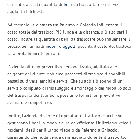
cui la distanza, la quantità di
beni
da trasportare e i servizi
aggiuntivi richiesti.
Ad esempio, la distanza tra Palermo e Ghiaccio influenzerà il
costo totale del trasloco. Più lunga è la distanza, più alto sarà il
costo. Inoltre, la quantità di beni da traslocare può influenzare il
prezzo. Se hai molti
mobili
o
oggetti
pesanti, il costo del trasloco
sarà probabilmente più alto.
L’azienda offre un preventivo personalizzato, adattato alle
esigenze del cliente. Abbiamo pacchetti di trasloco disponibili
basati su diversi ambiti e servizi. Che tu abbia bisogno di un
servizio completo di imballaggio e smontaggio dei mobili, o solo
del trasporto dei tuoi beni, possiamo fornirti un preventivo
accurato e competitivo.
Inoltre, l’azienda dispone di operatori di trasloco esperti che
gestiscono i beni in modo sicuro ed efficiente. Utilizziamo veicoli
moderni ideali per il lungo viaggio da Palermo a Ghiaccio,
garantendo che nulla venga danneggiato durante il trasporto.