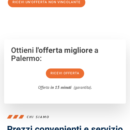
RICEVI UN'OFFERTA NON VINCOLANTE
100% non vincolante – Risposta garantita entro 15 minuti.
Ottieni
l'offerta migliore
a
Palermo:
RICEVI OFFERTA
Offerta
in 15 minuti
(garantita).
CHI SIAMO
Prezzi convenienti e servizio