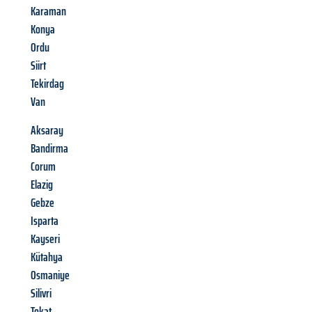
Karaman
Konya
Ordu
Siirt
Tekirdag
Van
Aksaray
Bandirma
Corum
Elazig
Gebze
Isparta
Kayseri
Kütahya
Osmaniye
Silivri
Tokat