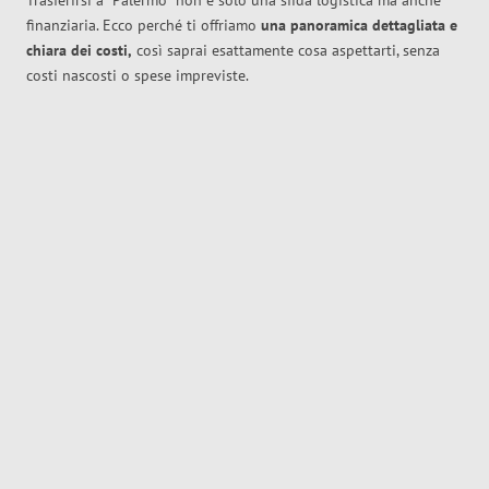
Trasferirsi a
Palermo
non è solo una sfida logistica ma anche
finanziaria. Ecco perché ti offriamo
una panoramica dettagliata e
chiara dei costi,
così saprai esattamente cosa aspettarti, senza
costi nascosti o spese impreviste.