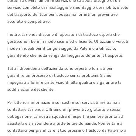
basati su diversi ambiti e servizi. Che tu abbia bisogno di un
servizio completo di imballaggio e smontaggio dei mobili, o solo
del trasporto dei tuoi beni, possiamo fornirti un preventivo
accurato e competitivo.
Inoltre, l’azienda dispone di operatori di trasloco esperti che
gestiscono i beni in modo sicuro ed efficiente. Utilizziamo veicoli
moderni ideali per il lungo viaggio da Palermo a Ghiaccio,
garantendo che nulla venga danneggiato durante il trasporto.
Tutti i dipendenti dell’azienda sono esperti e formati per
garantire un processo di trasloco senza problemi. Siamo
impegnati a fornire un servizio di alta qualità e a garantire la
soddisfazione del cliente.
Per ulteriori informazioni sui costi e sui servizi, ti invitiamo a
contattare l’azienda. Offriamo un preventivo gratuito e senza
obbligazione. La nostra squadra di esperti è sempre pronta ad
assisterti e a rispondere a tutte le tue domande. Non esitare a
contattarci per pianificare il tuo prossimo trasloco da Palermo a