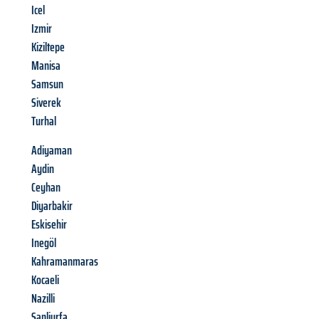
Icel
Izmir
Kiziltepe
Manisa
Samsun
Siverek
Turhal
Adiyaman
Aydin
Ceyhan
Diyarbakir
Eskisehir
Inegöl
Kahramanmaras
Kocaeli
Nazilli
Sanliurfa