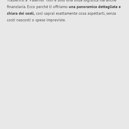
Trasferirsi a
Palermo
non è solo una sfida logistica ma anche
finanziaria. Ecco perché ti offriamo
una panoramica dettagliata e
chiara dei costi,
così saprai esattamente cosa aspettarti, senza
costi nascosti o spese impreviste.