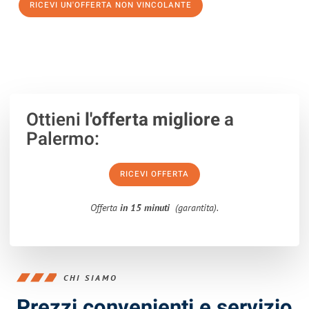
RICEVI UN'OFFERTA NON VINCOLANTE
100% non vincolante – Risposta garantita entro 15 minuti.
Ottieni
l'offerta migliore
a
Palermo:
RICEVI OFFERTA
Offerta
in 15 minuti
(garantita).
CHI SIAMO
Prezzi convenienti e servizio