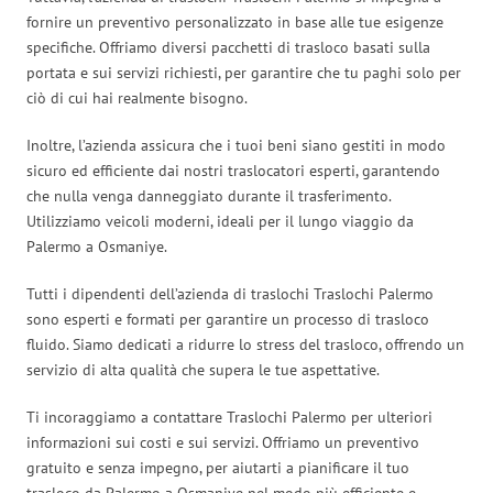
fornire un preventivo personalizzato in base alle tue esigenze
specifiche. Offriamo diversi pacchetti di trasloco basati sulla
portata e sui servizi richiesti, per garantire che tu paghi solo per
ciò di cui hai realmente bisogno.
Inoltre, l’azienda assicura che i tuoi beni siano gestiti in modo
sicuro ed efficiente dai nostri traslocatori esperti, garantendo
che nulla venga danneggiato durante il trasferimento.
Utilizziamo veicoli moderni, ideali per il lungo viaggio da
Palermo a Osmaniye.
Tutti i dipendenti dell’azienda di traslochi Traslochi Palermo
sono esperti e formati per garantire un processo di trasloco
fluido. Siamo dedicati a ridurre lo stress del trasloco, offrendo un
servizio di alta qualità che supera le tue aspettative.
Ti incoraggiamo a contattare Traslochi Palermo per ulteriori
informazioni sui costi e sui servizi. Offriamo un preventivo
gratuito e senza impegno, per aiutarti a pianificare il tuo
trasloco da Palermo a Osmaniye nel modo più efficiente e