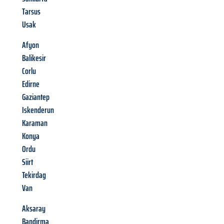
Tarsus
Usak
Afyon
Balikesir
Corlu
Edirne
Gaziantep
Iskenderun
Karaman
Konya
Ordu
Siirt
Tekirdag
Van
Aksaray
Bandirma