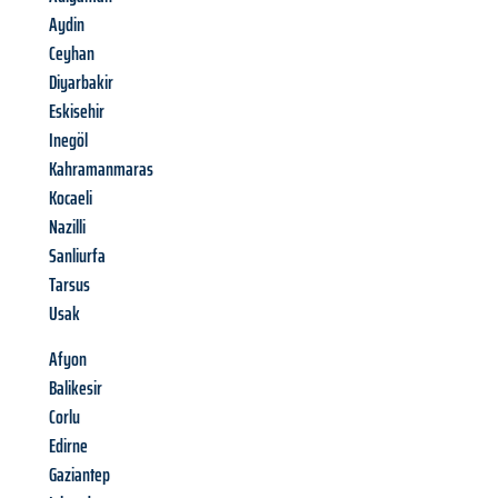
Aydin
Ceyhan
Diyarbakir
Eskisehir
Inegöl
Kahramanmaras
Kocaeli
Nazilli
Sanliurfa
Tarsus
Usak
Afyon
Balikesir
Corlu
Edirne
Gaziantep