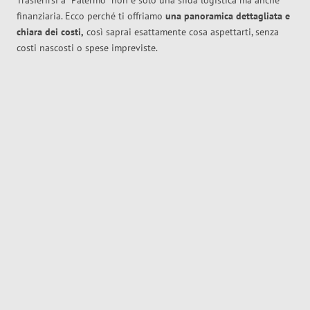
Trasferirsi a
Palermo
non è solo una sfida logistica ma anche
finanziaria. Ecco perché ti offriamo
una panoramica dettagliata e
chiara dei costi,
così saprai esattamente cosa aspettarti, senza
costi nascosti o spese impreviste.