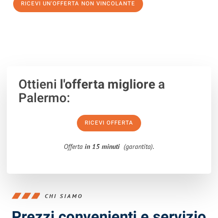
RICEVI UN'OFFERTA NON VINCOLANTE
100% non vincolante – Risposta garantita entro 15 minuti.
Ottieni
l'offerta migliore
a
Palermo:
RICEVI OFFERTA
Offerta
in 15 minuti
(garantita).
CHI SIAMO
Prezzi convenienti e servizio