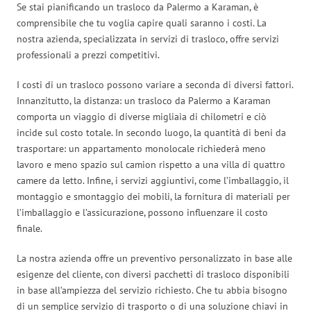
Se stai pianificando un trasloco da Palermo a Karaman, è
comprensibile che tu voglia capire quali saranno i costi. La
nostra azienda, specializzata in servizi di trasloco, offre servizi
professionali a prezzi competitivi.
I costi di un trasloco possono variare a seconda di diversi fattori.
Innanzitutto, la distanza: un trasloco da Palermo a Karaman
comporta un viaggio di diverse migliaia di chilometri e ciò
incide sul costo totale. In secondo luogo, la quantità di beni da
trasportare: un appartamento monolocale richiederà meno
lavoro e meno spazio sul camion rispetto a una villa di quattro
camere da letto. Infine, i servizi aggiuntivi, come l’imballaggio, il
montaggio e smontaggio dei mobili, la fornitura di materiali per
l’imballaggio e l’assicurazione, possono influenzare il costo
finale.
La nostra azienda offre un preventivo personalizzato in base alle
esigenze del cliente, con diversi pacchetti di trasloco disponibili
in base all’ampiezza del servizio richiesto. Che tu abbia bisogno
di un semplice servizio di trasporto o di una soluzione chiavi in