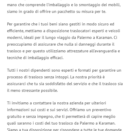
mano che comprende l’imballaggio e lo smontaggio dei mobili,
siamo in grado di offrire un pacchetto su misura per te.
Per garantire che i tuoi beni siano gestiti in modo sicuro ed
efficiente, mettiamo a disposizione traslocatori esperti e veicoli
moderni, ideali per il lungo viaggio da Palermo a Karaman. Ci
preoccupiamo di assicurare che nulla si danneggi durante il
trasloco e per questo utilizziamo attrezzature all’avanguardia e
tecniche di imballaggio efficaci.
Tutti i nostri dipendenti sono esperti e formati per garantire un
processo di trasloco senza intoppi. La nostra priorità è
assicurarci che tu sia soddisfatto del servizio e che il trasloco sia
il meno stressante possibile.
Ti invitiamo a contattare la nostra azienda per ulteriori
informazioni sui costi e sui servizi. Offriamo un preventivo
gratuito e senza impegno, che ti permetterà di capire meglio
quali saranno i costi del tuo trasloco da Palermo a Karaman.
Siamo a tua disposizione per rispondere a tutte le tue domande