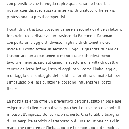
comprensibile che tu voglia capire quali saranno i costi. La
nostra azienda, specializzata in servizi di trasloco, offre servizi
professionali a prezzi competitivi.
I costi di un trasloco possono variare a seconda di diversi fattori.
Innanzitutto, la distanza: un trasloco da Palermo a Karaman
comporta un viaggio di diverse migliaia di chilometri e ciò
incide sul costo totale. In secondo luogo, la quantità di beni da
trasportare: un appartamento monolocale richiederà meno
lavoro e meno spazio sul camion rispetto a una villa di quattro
camere da letto. Infine, i servizi aggiuntivi, come l’imballaggio, il
montaggio e smontaggio dei mobili, la fornitura di materiali per
l’imballaggio e l’assicurazione, possono influenzare il costo
finale.
La nostra azienda offre un preventivo personalizzato in base alle
esigenze del cliente, con diversi pacchetti di trasloco disponibili
in base all’ampiezza del servizio richiesto. Che tu abbia bisogno
di un semplice servizio di trasporto o di una soluzione chiavi in
mano che comprende l’imballaggio e lo smontaggio dei mobili,