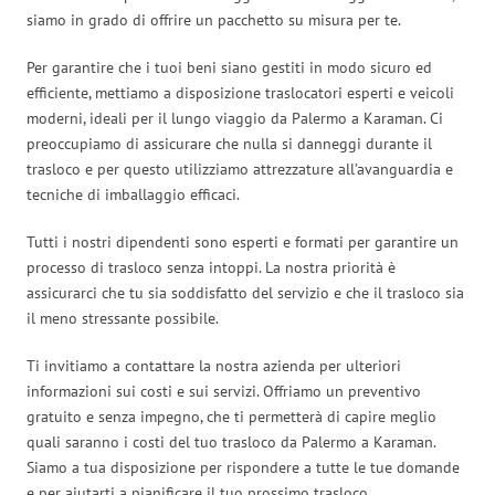
siamo in grado di offrire un pacchetto su misura per te.
Per garantire che i tuoi beni siano gestiti in modo sicuro ed
efficiente, mettiamo a disposizione traslocatori esperti e veicoli
moderni, ideali per il lungo viaggio da Palermo a Karaman. Ci
preoccupiamo di assicurare che nulla si danneggi durante il
trasloco e per questo utilizziamo attrezzature all’avanguardia e
tecniche di imballaggio efficaci.
Tutti i nostri dipendenti sono esperti e formati per garantire un
processo di trasloco senza intoppi. La nostra priorità è
assicurarci che tu sia soddisfatto del servizio e che il trasloco sia
il meno stressante possibile.
Ti invitiamo a contattare la nostra azienda per ulteriori
informazioni sui costi e sui servizi. Offriamo un preventivo
gratuito e senza impegno, che ti permetterà di capire meglio
quali saranno i costi del tuo trasloco da Palermo a Karaman.
Siamo a tua disposizione per rispondere a tutte le tue domande
e per aiutarti a pianificare il tuo prossimo trasloco.