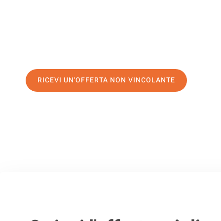
servizio di prima classe
e assicurati i
migliori prezzi in Pa
Richiedo ora la tua offerta personalizzata e fai il primo 
trasloco senza stress a Inegöl
RICEVI UN'OFFERTA NON VINCOLANTE
100% non vincolante – Risposta garantita entro 15 minuti.