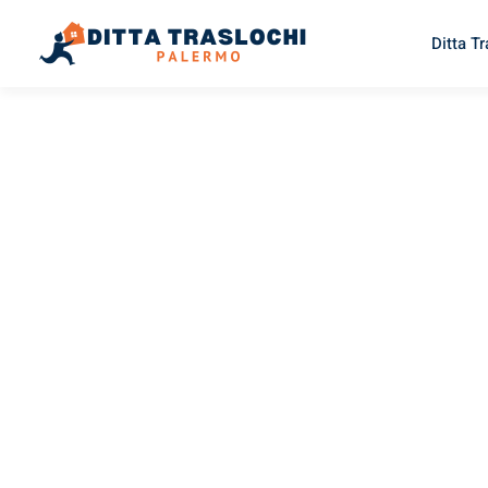
Ditta T
TRASLOCHI PALERMO
Traslochi
Palermo
I
Il tuo trasloco Palermo Inegöl può essere così facile! Sper