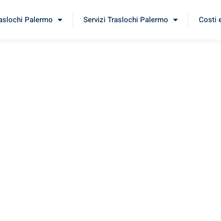
raslochi Palermo
Servizi Traslochi Palermo
Costi 
negöl
imenta il nostro