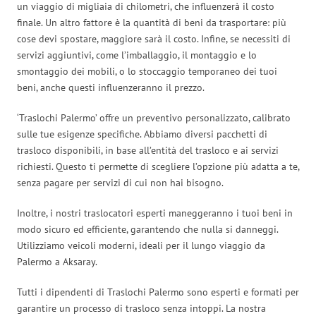
un viaggio di migliaia di chilometri, che influenzerà il costo
finale. Un altro fattore è la quantità di beni da trasportare: più
cose devi spostare, maggiore sarà il costo. Infine, se necessiti di
servizi aggiuntivi, come l’imballaggio, il montaggio e lo
smontaggio dei mobili, o lo stoccaggio temporaneo dei tuoi
beni, anche questi influenzeranno il prezzo.
‘Traslochi Palermo’ offre un preventivo personalizzato, calibrato
sulle tue esigenze specifiche. Abbiamo diversi pacchetti di
trasloco disponibili, in base all’entità del trasloco e ai servizi
richiesti. Questo ti permette di scegliere l’opzione più adatta a te,
senza pagare per servizi di cui non hai bisogno.
Inoltre, i nostri traslocatori esperti maneggeranno i tuoi beni in
modo sicuro ed efficiente, garantendo che nulla si danneggi.
Utilizziamo veicoli moderni, ideali per il lungo viaggio da
Palermo a Aksaray.
Tutti i dipendenti di Traslochi Palermo sono esperti e formati per
garantire un processo di trasloco senza intoppi. La nostra