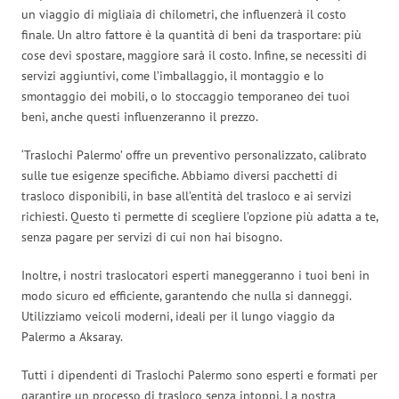
un viaggio di migliaia di chilometri, che influenzerà il costo
finale. Un altro fattore è la quantità di beni da trasportare: più
cose devi spostare, maggiore sarà il costo. Infine, se necessiti di
servizi aggiuntivi, come l’imballaggio, il montaggio e lo
smontaggio dei mobili, o lo stoccaggio temporaneo dei tuoi
beni, anche questi influenzeranno il prezzo.
‘Traslochi Palermo’ offre un preventivo personalizzato, calibrato
sulle tue esigenze specifiche. Abbiamo diversi pacchetti di
trasloco disponibili, in base all’entità del trasloco e ai servizi
richiesti. Questo ti permette di scegliere l’opzione più adatta a te,
senza pagare per servizi di cui non hai bisogno.
Inoltre, i nostri traslocatori esperti maneggeranno i tuoi beni in
modo sicuro ed efficiente, garantendo che nulla si danneggi.
Utilizziamo veicoli moderni, ideali per il lungo viaggio da
Palermo a Aksaray.
Tutti i dipendenti di Traslochi Palermo sono esperti e formati per
garantire un processo di trasloco senza intoppi. La nostra