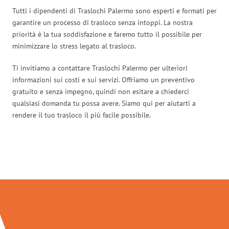
Tutti i dipendenti di Traslochi Palermo sono esperti e formati per
garantire un processo di trasloco senza intoppi. La nostra
priorità è la tua soddisfazione e faremo tutto il possibile per
minimizzare lo stress legato al trasloco.
Ti invitiamo a contattare Traslochi Palermo per ulteriori
informazioni sui costi e sui servizi. Offriamo un preventivo
gratuito e senza impegno, quindi non esitare a chiederci
qualsiasi domanda tu possa avere. Siamo qui per aiutarti a
rendere il tuo trasloco il più facile possibile.
Traslochi Palermo in numeri: