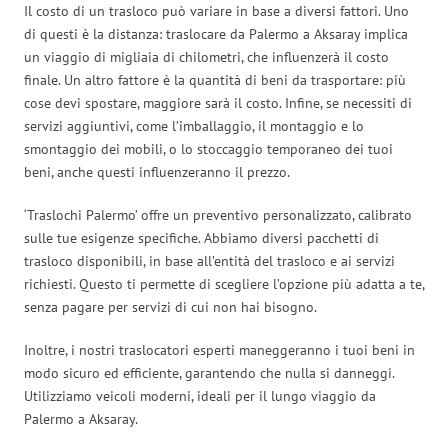
Il costo di un trasloco può variare in base a diversi fattori. Uno
di questi è la distanza: traslocare da Palermo a Aksaray implica
un viaggio di migliaia di chilometri, che influenzerà il costo
finale. Un altro fattore è la quantità di beni da trasportare: più
cose devi spostare, maggiore sarà il costo. Infine, se necessiti di
servizi aggiuntivi, come l’imballaggio, il montaggio e lo
smontaggio dei mobili, o lo stoccaggio temporaneo dei tuoi
beni, anche questi influenzeranno il prezzo.
‘Traslochi Palermo’ offre un preventivo personalizzato, calibrato
sulle tue esigenze specifiche. Abbiamo diversi pacchetti di
trasloco disponibili, in base all’entità del trasloco e ai servizi
richiesti. Questo ti permette di scegliere l’opzione più adatta a te,
senza pagare per servizi di cui non hai bisogno.
Inoltre, i nostri traslocatori esperti maneggeranno i tuoi beni in
modo sicuro ed efficiente, garantendo che nulla si danneggi.
Utilizziamo veicoli moderni, ideali per il lungo viaggio da
Palermo a Aksaray.