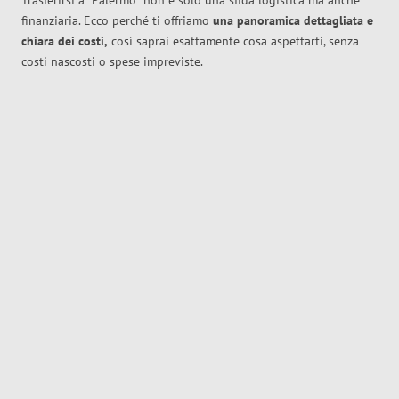
Trasferirsi a
Palermo
non è solo una sfida logistica ma anche
finanziaria. Ecco perché ti offriamo
una panoramica dettagliata e
chiara dei costi,
così saprai esattamente cosa aspettarti, senza
costi nascosti o spese impreviste.