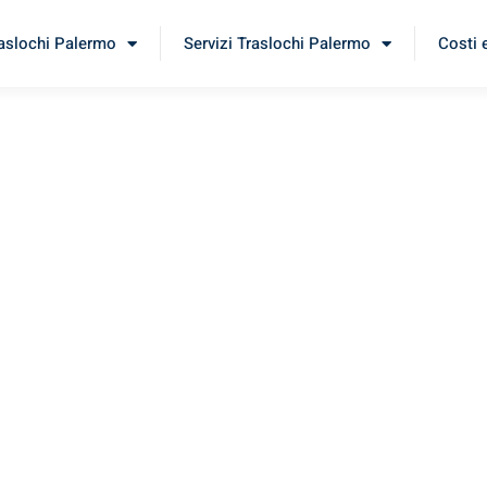
raslochi Palermo
Servizi Traslochi Palermo
Costi 
acau
imenta il nostro