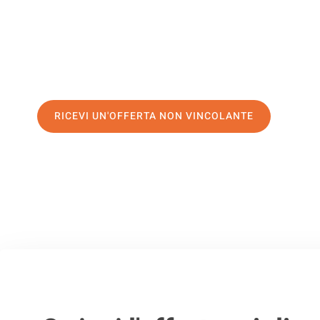
servizio di prima classe
e assicurati i
migliori prezzi in Pa
Richiedo ora la tua offerta personalizzata e fai il primo 
trasloco senza stress a Bacau
RICEVI UN'OFFERTA NON VINCOLANTE
100% non vincolante – Risposta garantita entro 15 minuti.