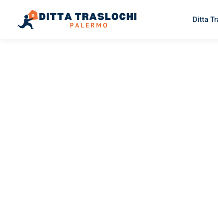
Ditta T
TRASLOCHI PALERMO
Traslochi
Palermo
B
Il tuo trasloco Palermo Bacau può essere così facile! Sper