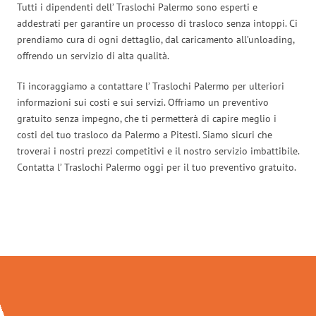
Tutti i dipendenti dell’ Traslochi Palermo sono esperti e
addestrati per garantire un processo di trasloco senza intoppi. Ci
prendiamo cura di ogni dettaglio, dal caricamento all’unloading,
offrendo un servizio di alta qualità.
Ti incoraggiamo a contattare l’ Traslochi Palermo per ulteriori
informazioni sui costi e sui servizi. Offriamo un preventivo
gratuito senza impegno, che ti permetterà di capire meglio i
costi del tuo trasloco da Palermo a Pitesti. Siamo sicuri che
troverai i nostri prezzi competitivi e il nostro servizio imbattibile.
Contatta l’ Traslochi Palermo oggi per il tuo preventivo gratuito.
Traslochi Palermo in numeri: