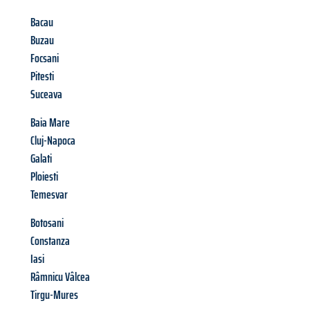
Bacau
Buzau
Focsani
Pitesti
Suceava
Baia Mare
Cluj-Napoca
Galati
Ploiesti
Temesvar
Botosani
Constanza
Iasi
Râmnicu Vâlcea
Tirgu-Mures