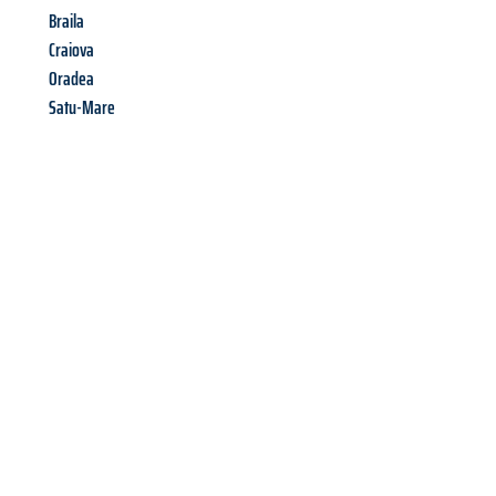
Braila
Craiova
Oradea
Satu-Mare
Richiedi ora la tua
offerta
al
miglior
prezzo !
Inviateci adesso la vostra richiesta non vincolante e
assicuratevi la vostra
offerta di trasloco per le vostre esigenze
a Palermo
al miglior prezzo! Approfitta dell’occasione per
un
trasloco senza stress
e con il massimo comfort: