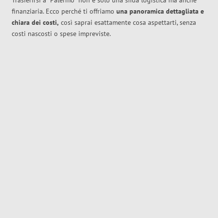
Trasferirsi a
Palermo
non è solo una sfida logistica ma anche
finanziaria. Ecco perché ti offriamo
una panoramica dettagliata e
chiara dei costi,
così saprai esattamente cosa aspettarti, senza
costi nascosti o spese impreviste.