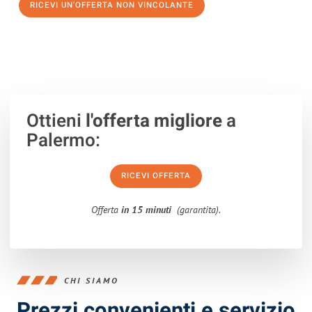
RICEVI UN'OFFERTA NON VINCOLANTE
100% non vincolante – Risposta garantita entro 15 minuti.
Ottieni
l'offerta migliore
a
Palermo:
RICEVI OFFERTA
Offerta
in 15 minuti
(garantita).
CHI SIAMO
Prezzi convenienti e servizio