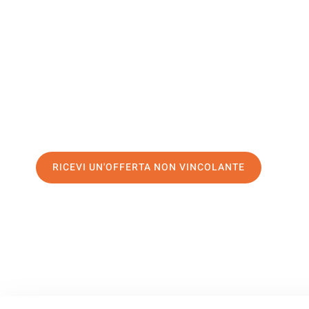
Cluj-Napo
Il tuo trasloco Palermo Cluj-Napoca può essere così facile
servizio di prima classe
e assicurati i
migliori prezzi in Pa
Richiedo ora la tua offerta personalizzata e fai il primo 
trasloco senza stress a Cluj-Napoca
RICEVI UN'OFFERTA NON VINCOLANTE
100% non vincolante – Risposta garantita entro 15 minuti.