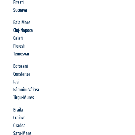
Pitesti
Suceava
Baia Mare
Cluj-Napoca
Galati
Ploiesti
Temesvar
Botosani
Constanza
Iasi
Râmnicu Vâlcea
Tirgu-Mures
Braila
Craiova
Oradea
Satu-Mare