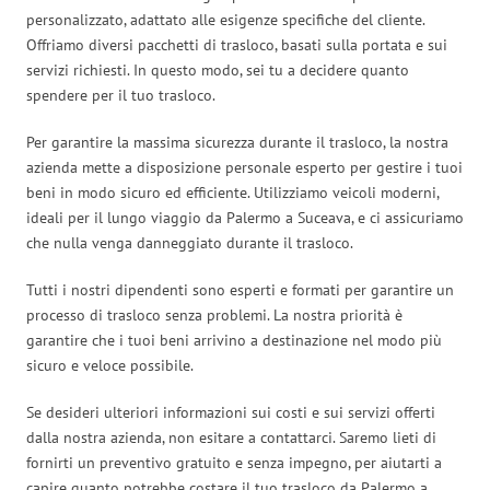
personalizzato, adattato alle esigenze specifiche del cliente.
Offriamo diversi pacchetti di trasloco, basati sulla portata e sui
servizi richiesti. In questo modo, sei tu a decidere quanto
spendere per il tuo trasloco.
Per garantire la massima sicurezza durante il trasloco, la nostra
azienda mette a disposizione personale esperto per gestire i tuoi
beni in modo sicuro ed efficiente. Utilizziamo veicoli moderni,
ideali per il lungo viaggio da Palermo a Suceava, e ci assicuriamo
che nulla venga danneggiato durante il trasloco.
Tutti i nostri dipendenti sono esperti e formati per garantire un
processo di trasloco senza problemi. La nostra priorità è
garantire che i tuoi beni arrivino a destinazione nel modo più
sicuro e veloce possibile.
Se desideri ulteriori informazioni sui costi e sui servizi offerti
dalla nostra azienda, non esitare a contattarci. Saremo lieti di
fornirti un preventivo gratuito e senza impegno, per aiutarti a
capire quanto potrebbe costare il tuo trasloco da Palermo a