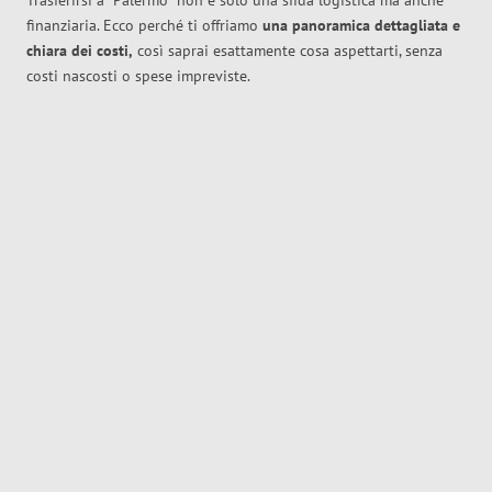
Trasferirsi a
Palermo
non è solo una sfida logistica ma anche
finanziaria. Ecco perché ti offriamo
una panoramica dettagliata e
chiara dei costi,
così saprai esattamente cosa aspettarti, senza
costi nascosti o spese impreviste.