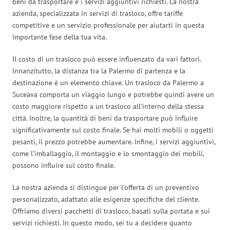
beni da trasportare e i servizi aggiuntivi richiesti. La nostra
azienda, specializzata in servizi di trasloco, offre tariffe
competitive e un servizio professionale per aiutarti in questa
importante fase della tua vita.
Il costo di un trasloco può essere influenzato da vari fattori.
Innanzitutto, la distanza tra la Palermo di partenza e la
destinazione è un elemento chiave. Un trasloco da Palermo a
Suceava comporta un viaggio lungo e potrebbe quindi avere un
costo maggiore rispetto a un trasloco all’interno della stessa
città. Inoltre, la quantità di beni da trasportare può influire
significativamente sul costo finale. Se hai molti mobili o oggetti
pesanti, il prezzo potrebbe aumentare. Infine, i servizi aggiuntivi,
come l’imballaggio, il montaggio e lo smontaggio dei mobili,
possono influire sul costo finale.
La nostra azienda si distingue per l’offerta di un preventivo
personalizzato, adattato alle esigenze specifiche del cliente.
Offriamo diversi pacchetti di trasloco, basati sulla portata e sui
servizi richiesti. In questo modo, sei tu a decidere quanto