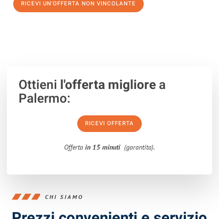
RICEVI UN'OFFERTA NON VINCOLANTE
100% non vincolante – Risposta garantita entro 15 minuti.
Ottieni
l'offerta migliore
a
Palermo:
RICEVI OFFERTA
Offerta
in 15 minuti
(garantita).
CHI SIAMO
Prezzi convenienti e servizio