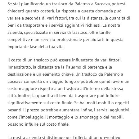
Se stai pianificando un trasloco da Palermo a Suceava, potresti
chiederti quanto costerà. La risposta a questa domanda può
variare a seconda di vari fattori, tra cui la distanza, la quantità di
beni da trasportare e i servizi aggiuntivi richiesti. La nostra
azienda, specializzata in servizi di trasloco, offre tariffe
competitive e un servizio professionale per aiutarti in questa
importante fase della tua vita.
Il costo di un trasloco può essere influenzato da vari fattori.
Innanzitutto, la distanza tra la Palermo di partenza e la
destinazione è un elemento chiave. Un trasloco da Palermo a
Suceava comporta un viaggio lungo e potrebbe quindi avere un
costo maggiore rispetto a un trasloco all’interno della stessa
città. Inoltre, la quantità di beni da trasportare può influire
significativamente sul costo finale. Se hai molti mobili o oggetti
pesanti, il prezzo potrebbe aumentare. Infine, i servizi aggiuntivi,
come l’imballaggio, il montaggio e lo smontaggio dei mobili,
possono influire sul costo finale.
La nostra azienda si distingue per l’offerta di un preventivo