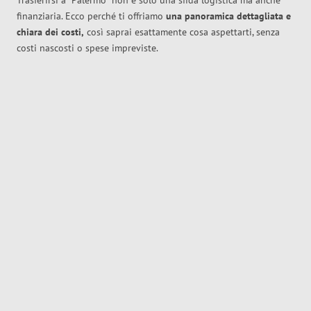
Trasferirsi a
Palermo
non è solo una sfida logistica ma anche
finanziaria. Ecco perché ti offriamo
una panoramica dettagliata e
chiara dei costi,
così saprai esattamente cosa aspettarti, senza
costi nascosti o spese impreviste.