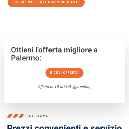
RICEVI UN'OFFERTA NON VINCOLANTE
100% non vincolante – Risposta garantita entro 15 minuti.
Ottieni
l'offerta migliore
a
Palermo:
RICEVI OFFERTA
Offerta
in 15 minuti
(garantita).
CHI SIAMO
Prezzi convenienti e servizio