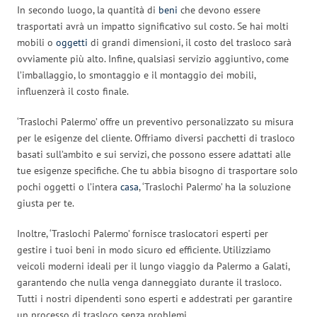
In secondo luogo, la quantità di
beni
che devono essere
trasportati avrà un impatto significativo sul costo. Se hai molti
mobili o
oggetti
di grandi dimensioni, il costo del trasloco sarà
ovviamente più alto. Infine, qualsiasi servizio aggiuntivo, come
l’imballaggio, lo smontaggio e il montaggio dei mobili,
influenzerà il costo finale.
‘Traslochi Palermo’ offre un preventivo personalizzato su misura
per le esigenze del cliente. Offriamo diversi pacchetti di trasloco
basati sull’ambito e sui servizi, che possono essere adattati alle
tue esigenze specifiche. Che tu abbia bisogno di trasportare solo
pochi oggetti o l’intera
casa
, ‘Traslochi Palermo’ ha la soluzione
giusta per te.
Inoltre, ‘Traslochi Palermo’ fornisce traslocatori esperti per
gestire i tuoi beni in modo sicuro ed efficiente. Utilizziamo
veicoli moderni ideali per il lungo viaggio da Palermo a Galati,
garantendo che nulla venga danneggiato durante il trasloco.
Tutti i nostri dipendenti sono esperti e addestrati per garantire
un processo di trasloco senza problemi.