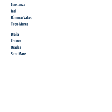
Constanza
Iasi
Râmnicu Vâlcea
Tirgu-Mures
Braila
Craiova
Oradea
Satu-Mare
Richiedi ora la tua
offerta
al
miglior
prezzo !