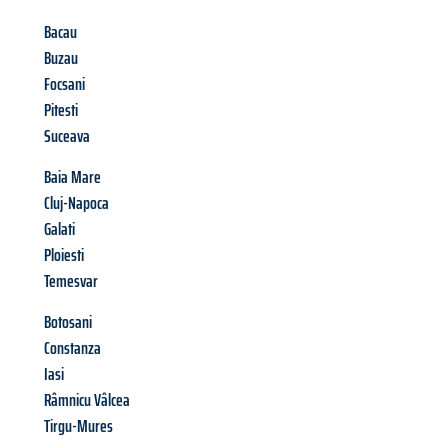
Bacau
Buzau
Focsani
Pitesti
Suceava
Baia Mare
Cluj-Napoca
Galati
Ploiesti
Temesvar
Botosani
Constanza
Iasi
Râmnicu Vâlcea
Tirgu-Mures