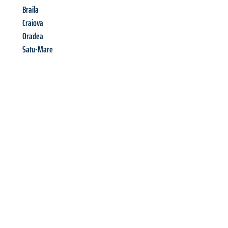
Braila
Craiova
Oradea
Satu-Mare
Richiedi ora la tua
offerta
al
miglior
prezzo !
Inviateci adesso la vostra richiesta non vincolante e
assicuratevi la vostra
offerta di trasloco per le vostre esigenze
a Palermo
al miglior prezzo! Approfitta dell’occasione per
un
trasloco senza stress
e con il massimo comfort: