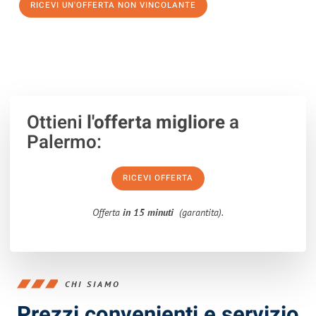
RICEVI UN'OFFERTA NON VINCOLANTE
100% non vincolante – Risposta garantita entro 15 minuti.
Ottieni
l'offerta migliore
a
Palermo:
RICEVI OFFERTA
Offerta
in 15 minuti
(garantita).
CHI SIAMO
Prezzi convenienti e servizio