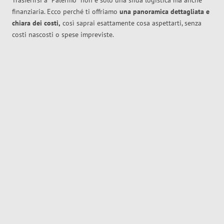
Trasferirsi a
Palermo
non è solo una sfida logistica ma anche
finanziaria. Ecco perché ti offriamo
una panoramica dettagliata e
chiara dei costi,
così saprai esattamente cosa aspettarti, senza
costi nascosti o spese impreviste.