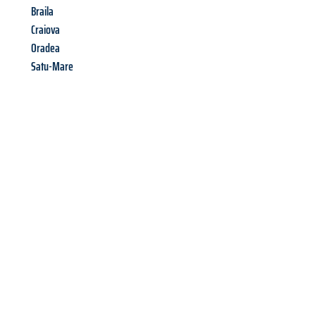
Braila
Craiova
Oradea
Satu-Mare
Richiedi ora la tua
offerta
al
miglior
prezzo !
Inviateci adesso la vostra richiesta non vincolante e
assicuratevi la vostra
offerta di trasloco per le vostre esigenze
a Palermo
al miglior prezzo! Approfitta dell’occasione per
un
trasloco senza stress
e con il massimo comfort: