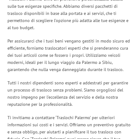
sulle tue esigenze specifiche. Abbiamo diversi pacchetti di
trasloco disponibili in base alla portata e ai servizi, che ti
permettono di scegliere l’opzione più adatta alle tue esigenze e
al tuo budget.
Per assicurarci che i tuoi beni vengano gestiti in modo sicuro ed
efficiente, forniamo traslocatori esperti che si prenderanno cura
dei tuoi articoli come se fossero i propri. Utilizziamo veicoli
moderni, ideali per il lungo viaggio da Palermo a Sibiu,
garantendo che nulla venga danneggiato durante il trasloco.
Tutti i nostri dipendenti sono esperti e addestrati per garantire
un processo di trasloco senza problemi. Siamo orgogliosi del
nostro impegno per l’eccellenza del servizio e della nostra
reputazione per la professionalità.
Ti invitiamo a contattare ‘Traslochi Palermo’ per ulteriori
informazioni sui costi e i servizi. Offriamo un preventivo gratuito
e senza obbligo, per aiutarti a pianificare il tuo trasloco con
fiducia. Con ‘Traslochi Palermo’, puoi essere sicuro che il tuo