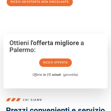
RICEVI UN'OFFERTA NON VINCOLANTE
100% non vincolante – Risposta garantita entro 15 minuti.
Ottieni
l'offerta migliore
a
Palermo:
RICEVI OFFERTA
Offerta
in 15 minuti
(garantita).
CHI SIAMO
Prezzi convenienti e servizio