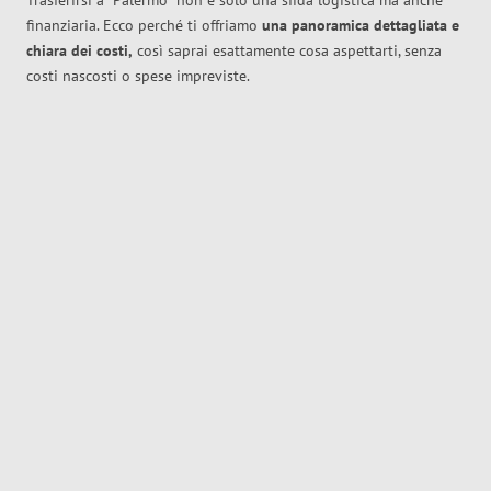
Trasferirsi a
Palermo
non è solo una sfida logistica ma anche
finanziaria. Ecco perché ti offriamo
una panoramica dettagliata e
chiara dei costi,
così saprai esattamente cosa aspettarti, senza
costi nascosti o spese impreviste.