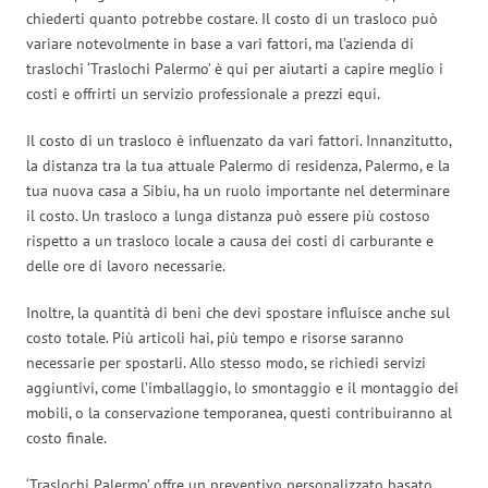
chiederti quanto potrebbe costare. Il costo di un trasloco può
variare notevolmente in base a vari fattori, ma l’azienda di
traslochi ‘Traslochi Palermo’ è qui per aiutarti a capire meglio i
costi e offrirti un servizio professionale a prezzi equi.
Il costo di un trasloco è influenzato da vari fattori. Innanzitutto,
la distanza tra la tua attuale Palermo di residenza, Palermo, e la
tua nuova casa a Sibiu, ha un ruolo importante nel determinare
il costo. Un trasloco a lunga distanza può essere più costoso
rispetto a un trasloco locale a causa dei costi di carburante e
delle ore di lavoro necessarie.
Inoltre, la quantità di beni che devi spostare influisce anche sul
costo totale. Più articoli hai, più tempo e risorse saranno
necessarie per spostarli. Allo stesso modo, se richiedi servizi
aggiuntivi, come l’imballaggio, lo smontaggio e il montaggio dei
mobili, o la conservazione temporanea, questi contribuiranno al
costo finale.
‘Traslochi Palermo’ offre un preventivo personalizzato basato