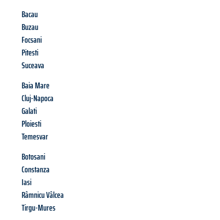
Bacau
Buzau
Focsani
Pitesti
Suceava
Baia Mare
Cluj-Napoca
Galati
Ploiesti
Temesvar
Botosani
Constanza
Iasi
Râmnicu Vâlcea
Tirgu-Mures