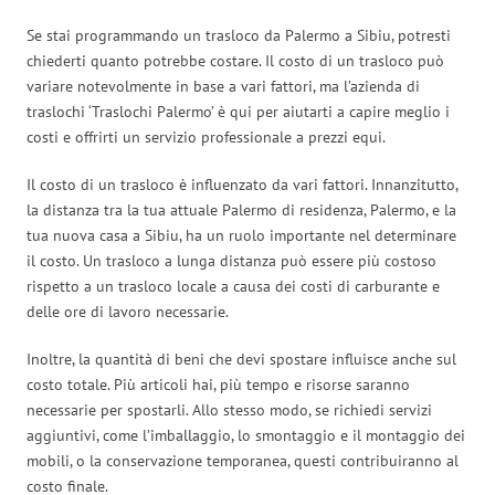
Se stai programmando un trasloco da Palermo a Sibiu, potresti
chiederti quanto potrebbe costare. Il costo di un trasloco può
variare notevolmente in base a vari fattori, ma l’azienda di
traslochi ‘Traslochi Palermo’ è qui per aiutarti a capire meglio i
costi e offrirti un servizio professionale a prezzi equi.
Il costo di un trasloco è influenzato da vari fattori. Innanzitutto,
la distanza tra la tua attuale Palermo di residenza, Palermo, e la
tua nuova casa a Sibiu, ha un ruolo importante nel determinare
il costo. Un trasloco a lunga distanza può essere più costoso
rispetto a un trasloco locale a causa dei costi di carburante e
delle ore di lavoro necessarie.
Inoltre, la quantità di beni che devi spostare influisce anche sul
costo totale. Più articoli hai, più tempo e risorse saranno
necessarie per spostarli. Allo stesso modo, se richiedi servizi
aggiuntivi, come l’imballaggio, lo smontaggio e il montaggio dei
mobili, o la conservazione temporanea, questi contribuiranno al
costo finale.